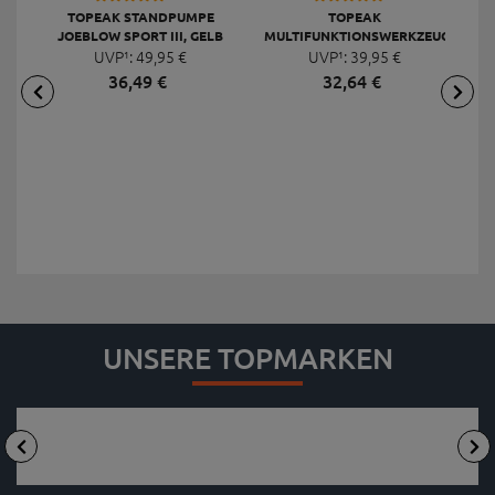
TOPEAK STANDPUMPE
TOPEAK
JOEBLOW SPORT III, GELB
MULTIFUNKTIONSWERKZEUG
F
UVP¹:
49,
95
€
UVP¹:
MINI 20 PRO
39,
95
€
36,
49
€
32,
64
€
UNSERE TOPMARKEN