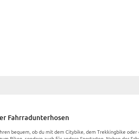
der Fahrradunterhosen
hren bequem, ob du mit dem Citybike, dem Trekkingbike oder 
zum Biken, sondern auch für andere Sportarten. Neben der Schu