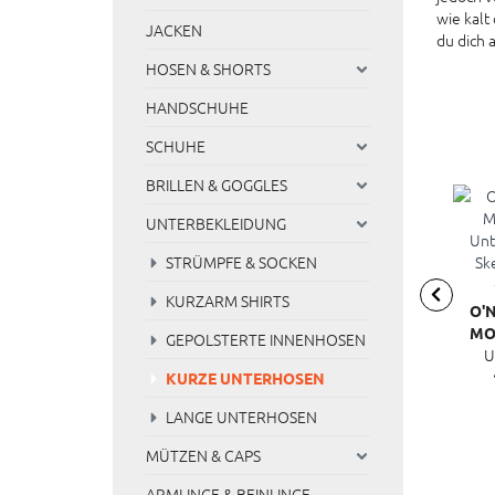
wie kalt
JACKEN
du dich 
HOSEN & SHORTS
HANDSCHUHE
SCHUHE
BRILLEN & GOGGLES
UNTERBEKLEIDUNG
STRÜMPFE & SOCKEN
KURZARM SHIRTS
O'
MO
GEPOLSTERTE INNENHOSEN
U
UNTE
SKEL
KURZE UNTERHOSEN
LANGE UNTERHOSEN
MÜTZEN & CAPS
ARMLINGE & BEINLINGE