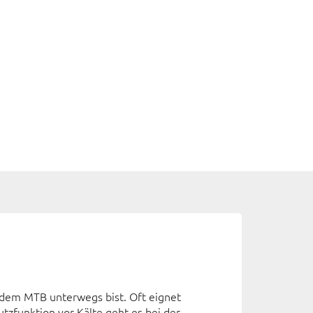
dem MTB unterwegs bist. Oft eignet
tzfunktion vor Kälte geht es bei der