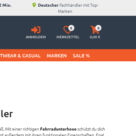
Fachhändler mit Top-
2 Mio.
Deutscher
Marken
Anmelden
Merkzettel
Warenkorb
0
0
aufklappen
aufklappen
ANMELDEN
MERKZETTEL
0,
00
€
ETWEAR & CASUAL
MARKEN
SALE %
ler
. Mit einer richtigen
schützt du dich
Fahrradunterhose
t außerdem mit ihren funktionalen Eigenschaften. Egal