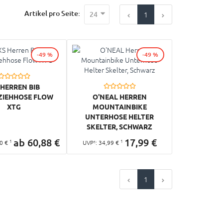
Artikel pro Seite:
24
1
-49 %
-49 %
 HERREN BIB
ZIEHHOSE FLOW
O'NEAL HERREN
XTG
MOUNTAINBIKE
UNTERHOSE HELTER
SKELTER, SCHWARZ
ab
60,
88
€
17,
99
€
1
1
0
€
UVP¹:
34,
99
€
1