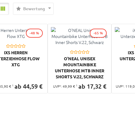
Bewertung
-48 %
-65 %
IXS HERREN
IXS
ERZIEHHOSE FLOW
O'NEAL UNISEX
UNTER
XTG
MOUNTAINBIKE
UNTERHOSE MTB INNER
SHORTS V.22, SCHWARZ
ab
44,
59
€
ab
17,
32
€
1
1
85,
90
€
UVP¹:
49,
99
€
UVP¹:
119,
0