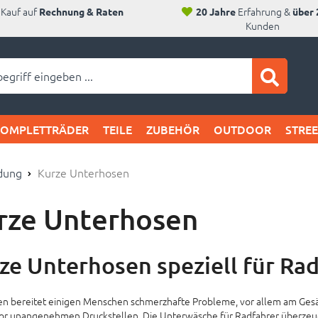
Kauf auf
Erfahrung &
Rechnung & Raten
20 Jahre
über 
Kunden
ei SAM's:
KOMPLETTRÄDER
TEILE
ZUBEHÖR
OUTDOOR
STRE
dung
Kurze Unterhosen
rze Unterhosen
ze Unterhosen speziell für Rad
n bereitet einigen Menschen schmerzhafte Probleme, vor allem am Gesäß
or unangenehmen Druckstellen. Die Unterwäsche für Radfahrer überzeug