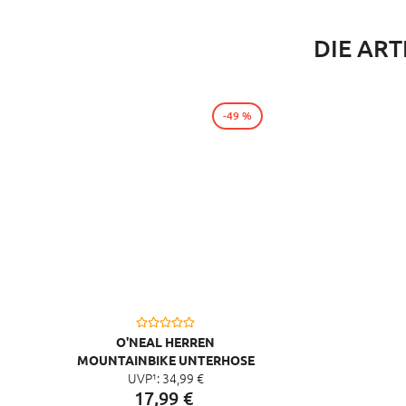
DIE ART
-49 %
O'NEAL HERREN
MOUNTAINBIKE UNTERHOSE
UVP¹:
34,
99
€
HELTER SKELTER, SCHWARZ
17,
99
€