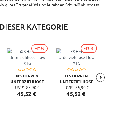
 ein gutes Tragegefühl und leitet den Schweiß ab, sodass
 DIESER KATEGORIE
-47 %
-47 %
IXS HERREN
IXS HERREN
IXS HE
UNTERZIEHHOSE
UNTERZIEHHOSE
UNTERZIE
UVP¹:
85,
90
€
UVP¹:
85,
90
€
UVP¹:
85
FLOW XTG
FLOW XTG
FLOW 
45,
52
€
45,
52
€
45,
52