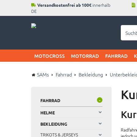
innerhalb
Versandkostenfrei ab 100€
DE
Neu b
MOTOCROSS
MOTORRAD
FAHRRAD
SAMs
Fahrrad
Bekleidung
Unterbeklei
Ku
FAHRRAD
-
Kur
HELME
BEKLEIDUNG
Radfahre
TRIKOTS & JERSEYS
jedoch v