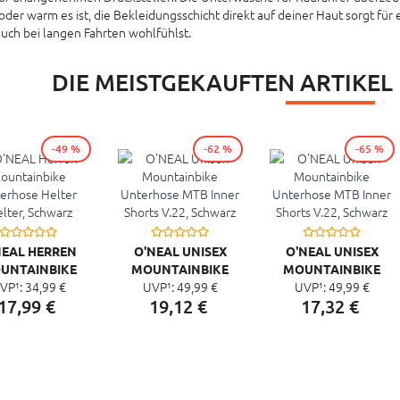
 oder warm es ist, die Bekleidungsschicht direkt auf deiner Haut sorgt für
auch bei langen Fahrten wohlfühlst.
DIE MEISTGEKAUFTEN ARTIKEL
-49 %
-62 %
-65 %
NEAL HERREN
O'NEAL UNISEX
O'NEAL UNISEX
UNTAINBIKE
MOUNTAINBIKE
MOUNTAINBIKE
VP¹:
34,
99
€
UVP¹:
49,
99
€
UVP¹:
49,
99
€
RHOSE HELTER
UNTERHOSE MTB
UNTERHOSE MTB
17,
99
€
19,
12
€
17,
32
€
TER, SCHWARZ
INNER SHORTS V.22,
INNER SHORTS V.22,
SCHWARZ
SCHWARZ