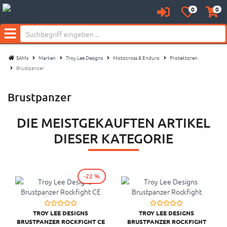
0
0
Anmelden
Merkzettel
Waren
aufklappen
aufkl
Menü
SAMs
Marken
Troy Lee Designs
Motocross & Enduro
Protektoren
Brustpanzer
Brustpanzer
DIE MEISTGEKAUFTEN ARTIKEL
DIESER KATEGORIE
-22 %
TROY LEE DESIGNS
TROY LEE DESIGNS
BRUSTPANZER ROCKFIGHT CE
BRUSTPANZER ROCKFIGHT