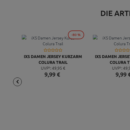
DIE ART
-80 %
IXS DAMEN JERSEY KURZARM
IXS DAMEN JERS
COLURA TRAIL
COLURA T
UVP¹:
49,
95
€
UVP¹:
49,
9,
99
€
9,
99