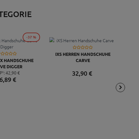
ATEGORIE
-37 %
IXS HERREN HANDSCHUHE
SEX HANDSCHUHE
CARVE
VE DIGGER
ELLE
32,
90
€
P¹:
42,
90
€
6,
89
€