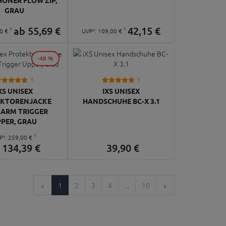
GRAU
ab
55,
69
€
42,
15
€
1
1
0
€
UVP¹:
109,
00
€
-48 %
1
1
XS UNISEX
IXS UNISEX
EKTORENJACKE
HANDSCHUHE BC-X 3.1
ARM TRIGGER
PER, GRAU
1
P¹:
259,
00
€
b
134,
39
€
39,
90
€
1
2
3
4
...
10