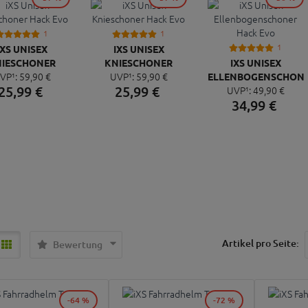
1
1
1
IXS UNISEX
IXS UNISEX
IESCHONER
KNIESCHONER
IXS UNISEX
VP¹:
59,
90
€
UVP¹:
59,
90
€
HACK EVO
HACK EVO
ELLENBOGENSCHON
25,
99
€
25,
99
€
UVP¹:
49,
90
€
HACK EVO
34,
99
€
Artikel pro Seite:
Bewertung
-64 %
-72 %