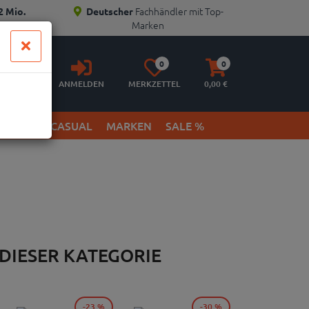
Fachhändler mit Top-
2 Mio.
Deutscher
Marken
Anmelden
Merkzettel
Warenkorb
0
0
aufklappen
aufklappen
ANMELDEN
MERKZETTEL
0,
00
€
ETWEAR & CASUAL
MARKEN
SALE %
 DIESER KATEGORIE
-23 %
-30 %