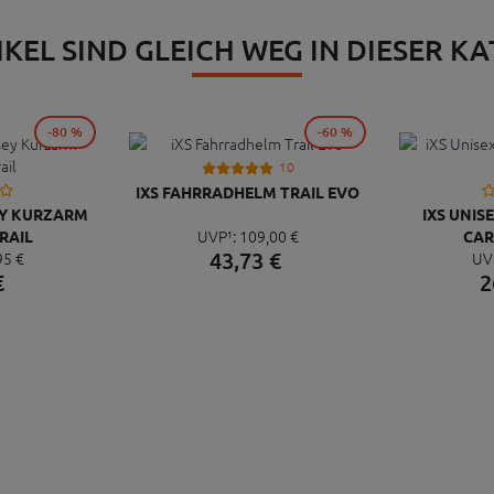
IKEL SIND GLEICH WEG IN DIESER K
-80 %
-60 %
10
IXS FAHRRADHELM TRAIL EVO
EY KURZARM
IXS UNI
UVP¹:
109,
00
€
RAIL
CAR
43,
73
€
95
€
UV
€
2