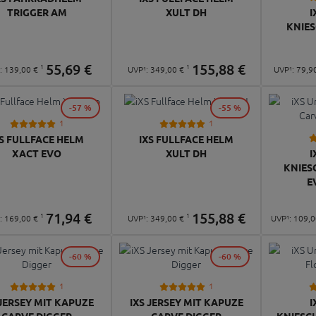
TRIGGER AM
XULT DH
I
KNIE
55,
69
€
155,
88
€
1
1
¹:
139,
00
€
UVP¹:
349,
00
€
UVP¹:
79,
9
-57 %
-55 %
1
1
XS FULLFACE HELM
IXS FULLFACE HELM
XACT EVO
XULT DH
I
KNIES
E
71,
94
€
155,
88
€
1
1
¹:
169,
00
€
UVP¹:
349,
00
€
UVP¹:
109,
0
-60 %
-60 %
1
1
 JERSEY MIT KAPUZE
IXS JERSEY MIT KAPUZE
I
CARVE DIGGER
CARVE DIGGER
KNIESC