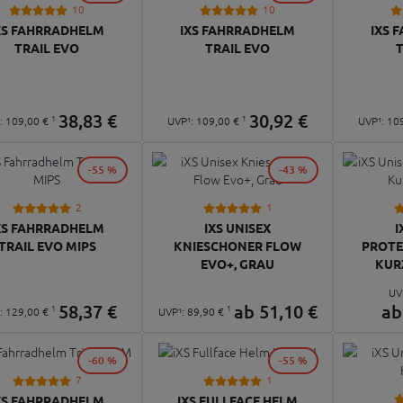
10
10
XS FAHRRADHELM
IXS FAHRRADHELM
IXS 
TRAIL EVO
TRAIL EVO
38,
83
€
30,
92
€
1
1
¹:
109,
00
€
UVP¹:
109,
00
€
UVP¹:
10
-55 %
-43 %
2
1
XS FAHRRADHELM
IXS UNISEX
I
TRAIL EVO MIPS
KNIESCHONER FLOW
PROT
EVO+, GRAU
KUR
UV
58,
37
€
ab
51,
10
€
a
1
1
¹:
129,
00
€
UVP¹:
89,
90
€
-60 %
-55 %
7
1
XS FAHRRADHELM
IXS FULLFACE HELM