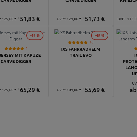
51,
83
€
51,
73
€
1
1
¹:
129,
00
€
UVP¹:
129,
00
€
UVP¹:
115,
0
-49 %
-49 %
10
1
IXS FAHRRADHELM
 JERSEY MIT KAPUZE
TRAIL EVO
I
CARVE DIGGER
PROT
LANG
UP
UV
65,
29
€
55,
69
€
a
1
1
¹:
129,
00
€
UVP¹:
109,
00
€