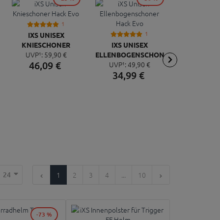
1
1
IXS UNISEX
IXS UN
KNIESCHONER
IXS UNISEX
KNIESCH
UVP¹:
59,
90
€
UVP¹:
59
ER
HACK EVO
ELLENBOGENSCHONER
HACK 
46,
09
€
25,
99
UVP¹:
49,
90
€
HACK EVO
34,
99
€
24
1
2
3
4
...
10
-73 %