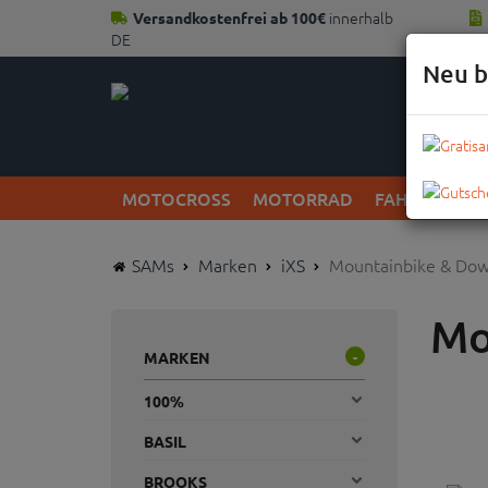
innerhalb
Versandkostenfrei ab 100€
DE
Neu b
MOTOCROSS
MOTORRAD
FAHRRAD
SAMs
Marken
iXS
Mountainbike & Dow
Mo
MARKEN
-
100%
BASIL
BROOKS