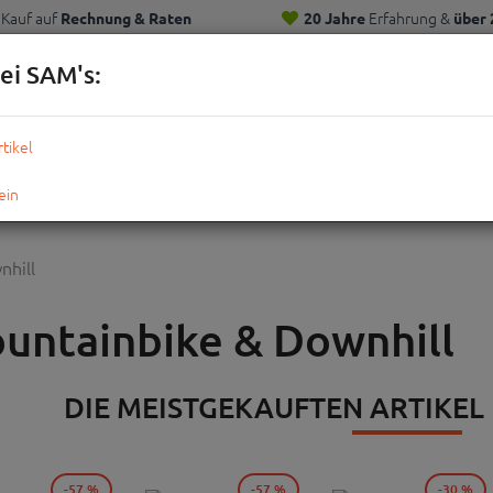
Kauf auf
Erfahrung &
Rechnung & Raten
20 Jahre
über 
Kunden
ei SAM's:
KOMPLETTRÄDER
TEILE
ZUBEHÖR
OUTDOOR
STRE
nhill
untainbike & Downhill
DIE MEISTGEKAUFTEN ARTIKEL
-57 %
-57 %
-30 %