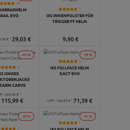
10
1
FAHRRADHELM
TRAIL EVO
IXS INNENPOLSTER FÜR
TRIGGER FF HELM
29,
03
€
9,
90
€
1
9,
00
€
-45 %
-58 %
1
5
IXS FULLFACE HELM
XS UNISEX
XACT EVO
EKTORENJACKE
ZARM CARVE
1
P¹:
209,
00
€
b
115,
99
€
71,
39
€
1
UVP¹:
169,
00
€
-39 %
-45 %
1
1
IXS FULLFACE HELM