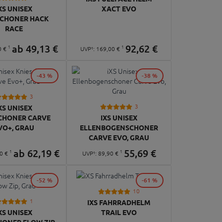
XS UNISEX
XACT EVO
SCHONER HACK
RACE
ab
49,
13
€
92,
62
€
1
1
0
€
UVP¹:
169,
00
€
-43 %
-38 %
3
3
XS UNISEX
CHONER CARVE
IXS UNISEX
VO+, GRAU
ELLENBOGENSCHONER
CARVE EVO, GRAU
ab
62,
19
€
55,
69
€
1
1
0
€
UVP¹:
89,
90
€
-52 %
-61 %
10
1
IXS FAHRRADHELM
XS UNISEX
TRAIL EVO
HONER FLOW ZIP,