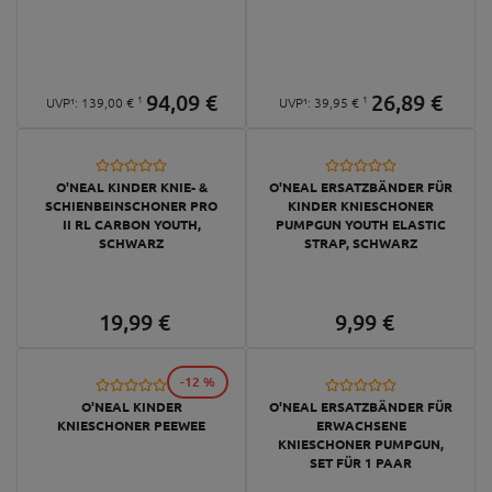
94,
09
€
26,
89
€
1
1
UVP¹:
139,
00
€
UVP¹:
39,
95
€
O'NEAL KINDER KNIE- &
O'NEAL ERSATZBÄNDER FÜR
SCHIENBEINSCHONER PRO
KINDER KNIESCHONER
II RL CARBON YOUTH,
PUMPGUN YOUTH ELASTIC
SCHWARZ
STRAP, SCHWARZ
19,
99
€
9,
99
€
-12 %
O'NEAL KINDER
O'NEAL ERSATZBÄNDER FÜR
KNIESCHONER PEEWEE
ERWACHSENE
KNIESCHONER PUMPGUN,
SET FÜR 1 PAAR