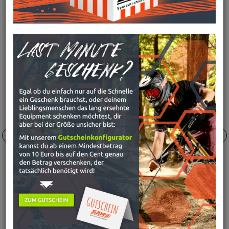
DIE MEISTGEKAUFTEN ARTIKEL
DIESER KATEGORIE
-80 %
-29 %
O'NEAL UNISEX KNIESCHONER
SINNER KEVLAR, SCHWARZ
UVP¹:
99,
99
€
19,
99
€
LEATT UNISEX KNIESCHONER
AIRFLEX HYBRID PRO
UVP¹:
139,
00
€
98,
44
€