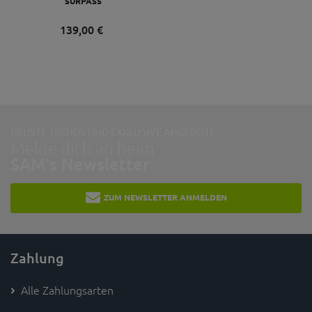
SURPASS
139,
00
€
NEUSTE TRENDS UND EXKLUSIVE ANGEBOTE:
Melde dich an beim
SAM's Newsletter
ZUM NEWSLETTER ANMELDEN
Zahlung
Alle Zahlungsarten