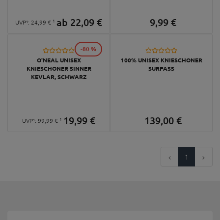
ab
22,
09
€
9,
99
€
1
UVP¹:
24,
99
€
-80 %
O'NEAL UNISEX
100% UNISEX KNIESCHONER
KNIESCHONER SINNER
SURPASS
KEVLAR, SCHWARZ
19,
99
€
139,
00
€
1
UVP¹:
99,
99
€
1