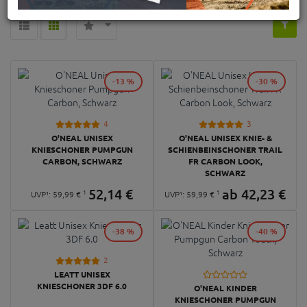
-13 %
-30 %
4
3
O'NEAL UNISEX
O'NEAL UNISEX KNIE- &
KNIESCHONER PUMPGUN
SCHIENBEINSCHONER TRAIL
CARBON, SCHWARZ
FR CARBON LOOK,
SCHWARZ
52,
14
€
ab
42,
23
€
1
1
UVP¹:
59,
99
€
UVP¹:
59,
99
€
-38 %
-40 %
2
LEATT UNISEX
KNIESCHONER 3DF 6.0
O'NEAL KINDER
KNIESCHONER PUMPGUN