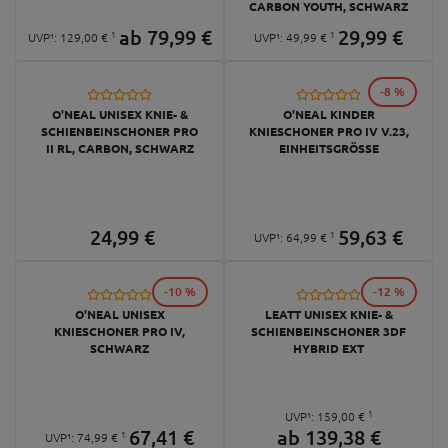
CARBON YOUTH, SCHWARZ
ab
79,
99
€
29,
99
€
1
1
UVP¹:
129,
00
€
UVP¹:
49,
99
€
-8 %
O'NEAL UNISEX KNIE- &
O'NEAL KINDER
SCHIENBEINSCHONER PRO
KNIESCHONER PRO IV V.23,
II RL, CARBON, SCHWARZ
EINHEITSGRÖSSE
24,
99
€
59,
63
€
1
UVP¹:
64,
99
€
-10 %
-12 %
O'NEAL UNISEX
LEATT UNISEX KNIE- &
KNIESCHONER PRO IV,
SCHIENBEINSCHONER 3DF
SCHWARZ
HYBRID EXT
1
UVP¹:
159,
00
€
67,
41
€
ab
139,
38
€
1
UVP¹:
74,
99
€