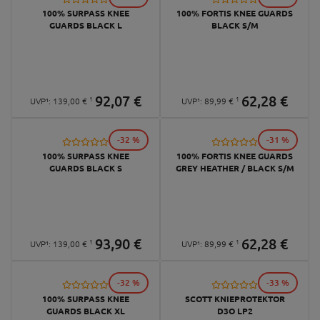
100% SURPASS KNEE
100% FORTIS KNEE GUARDS
GUARDS BLACK L
BLACK S/M
92,
07
€
62,
28
€
1
1
UVP¹:
139,
00
€
UVP¹:
89,
99
€
-32 %
-31 %
100% SURPASS KNEE
100% FORTIS KNEE GUARDS
GUARDS BLACK S
GREY HEATHER / BLACK S/M
93,
90
€
62,
28
€
1
1
UVP¹:
139,
00
€
UVP¹:
89,
99
€
-32 %
-33 %
100% SURPASS KNEE
SCOTT KNIEPROTEKTOR
GUARDS BLACK XL
D3O LP2