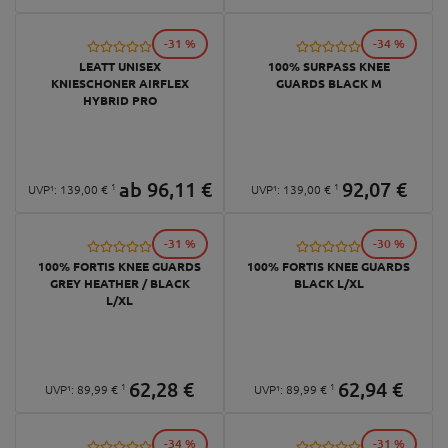
-31 %
-34 %
LEATT UNISEX
100% SURPASS KNEE
KNIESCHONER AIRFLEX
GUARDS BLACK M
HYBRID PRO
ab
96,
11
€
92,
07
€
1
1
UVP¹:
139,
00
€
UVP¹:
139,
00
€
-31 %
-30 %
100% FORTIS KNEE GUARDS
100% FORTIS KNEE GUARDS
GREY HEATHER / BLACK
BLACK L/XL
L/XL
62,
28
€
62,
94
€
1
1
UVP¹:
89,
99
€
UVP¹:
89,
99
€
-34 %
-31 %