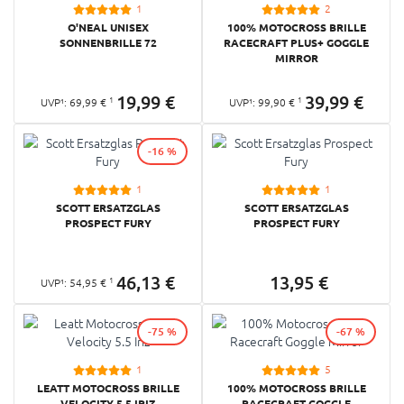
1
2
O'NEAL UNISEX
100% MOTOCROSS BRILLE
SONNENBRILLE 72
RACECRAFT PLUS+ GOGGLE
MIRROR
19,
99
€
39,
99
€
1
1
UVP¹:
69,
99
€
UVP¹:
99,
90
€
-16 %
1
1
SCOTT ERSATZGLAS
SCOTT ERSATZGLAS
PROSPECT FURY
PROSPECT FURY
46,
13
€
13,
95
€
1
UVP¹:
54,
95
€
-75 %
-67 %
1
5
LEATT MOTOCROSS BRILLE
100% MOTOCROSS BRILLE
VELOCITY 5.5 IRIZ
RACECRAFT GOGGLE