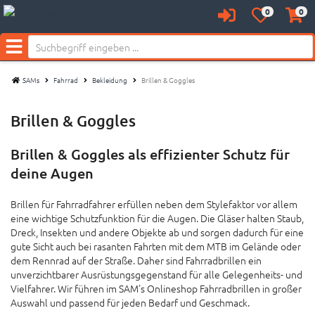
0
0
Anmelden
Merkzettel
Waren
aufklappen
aufkl
Menü
SAMs
Fahrrad
Bekleidung
Brillen & Goggles
Brillen & Goggles
Brillen & Goggles als effizienter Schutz für
deine Augen
Brillen für Fahrradfahrer erfüllen neben dem Stylefaktor vor allem
eine wichtige Schutzfunktion für die Augen. Die Gläser halten Staub,
Dreck, Insekten und andere Objekte ab und sorgen dadurch für eine
gute Sicht auch bei rasanten Fahrten mit dem MTB im Gelände oder
dem Rennrad auf der Straße. Daher sind Fahrradbrillen ein
unverzichtbarer Ausrüstungsgegenstand für alle Gelegenheits- und
Vielfahrer. Wir führen im SAM's Onlineshop Fahrradbrillen in großer
Auswahl und passend für jeden Bedarf und Geschmack.