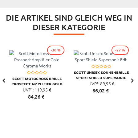
DIE ARTIKEL SIND GLEICH WEG IN
DIESER KATEGORIE
-30 %
-27 %
SCOTT UNISEX SONNENBRILLE
SPORT SHIELD SUPERSONIC
SCOTT MOTOCROSS BRILLE
UVP¹:
EDT.
89,
95
€
PROSPECT AMPLIFIER GOLD
CHROME WORKS
UVP¹:
119,
95
€
66,
02
€
84,
26
€