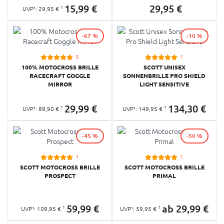
15,
99
€
29,
95
€
1
UVP¹:
29,
95
€
-67 %
-10 %
5
1
100% MOTOCROSS BRILLE
SCOTT UNISEX
RACECRAFT GOGGLE
SONNENBRILLE PRO SHIELD
MIRROR
LIGHT SENSITIVE
29,
99
€
134,
30
€
1
1
UVP¹:
89,
90
€
UVP¹:
149,
95
€
-45 %
-50 %
1
1
SCOTT MOTOCROSS BRILLE
SCOTT MOTOCROSS BRILLE
PROSPECT
PRIMAL
59,
99
€
ab
29,
99
€
1
1
UVP¹:
109,
95
€
UVP¹:
59,
95
€