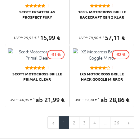
1
1
SCOTT ERSATZGLAS
100% MOTOCROSS BRILLE
PROSPECT FURY
RACECRAFT GEN 2 KLAR
15,
99
€
57,
11
€
1
1
UVP¹:
29,
95
€
UVP¹:
79,
90
€
-51 %
-52 %
1
1
SCOTT MOTOCROSS BRILLE
IXS MOTOCROSS BRILLE
PRIMAL CLEAR
HACK GOGGLE MIRROR
ab
21,
99
€
ab
28,
86
€
1
1
UVP¹:
44,
95
€
UVP¹:
59,
90
€
1
2
3
4
...
26