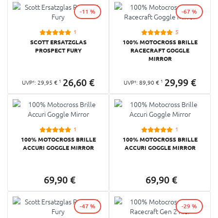
-11 %
-67 %
1
5
SCOTT ERSATZGLAS
100% MOTOCROSS BRILLE
PROSPECT FURY
RACECRAFT GOGGLE
MIRROR
26,
60
€
29,
99
€
1
1
UVP¹:
29,
95
€
UVP¹:
89,
90
€
1
1
100% MOTOCROSS BRILLE
100% MOTOCROSS BRILLE
ACCURI GOGGLE MIRROR
ACCURI GOGGLE MIRROR
69,
90
€
69,
90
€
-47 %
-29 %