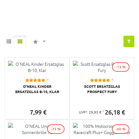
-13 %
1
1
O'NEAL KINDER
SCOTT ERSATZGLAS
ERSATZGLAS B-10, KLAR
PROSPECT FURY
7,
99
€
26,
18
€
1
UVP¹:
29,
95
€
-71 %
-60 %