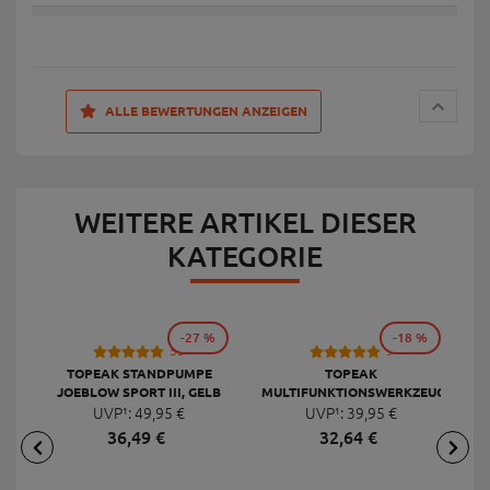
ALLE BEWERTUNGEN ANZEIGEN
WEITERE ARTIKEL DIESER
KATEGORIE
-27 %
-18 %
53
9
TOPEAK STANDPUMPE
TOPEAK
JOEBLOW SPORT III, GELB
MULTIFUNKTIONSWERKZEUG
F
UVP¹:
49,
95
€
UVP¹:
MINI 20 PRO
39,
95
€
36,
49
€
32,
64
€