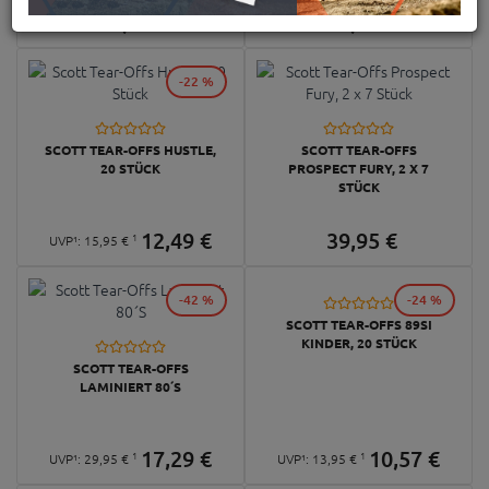
15,
95
€
34,
95
€
-22 %
SCOTT TEAR-OFFS HUSTLE,
SCOTT TEAR-OFFS
20 STÜCK
PROSPECT FURY, 2 X 7
STÜCK
12,
49
€
39,
95
€
1
UVP¹:
15,
95
€
-42 %
-24 %
SCOTT TEAR-OFFS 89SI
KINDER, 20 STÜCK
SCOTT TEAR-OFFS
LAMINIERT 80´S
17,
29
€
10,
57
€
1
1
UVP¹:
29,
95
€
UVP¹:
13,
95
€