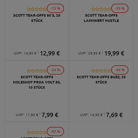
-13 %
-33 %
SCOTT TEAR-OFFS 80´S, 20
SCOTT TEAR-OFFS
STÜCK
LAMINIERT HUSTLE
12,
99
€
19,
99
€
1
1
UVP¹:
14,
95
€
UVP¹:
29,
95
€
-33 %
-49 %
SCOTT TEAR-OFFS
SCOTT TEAR-OFFS BUZZ, 20
HOLESHOT PROA VOLT 80,
STÜCK
10 STÜCK
7,
99
€
7,
69
€
1
1
UVP¹:
11,
95
€
UVP¹:
14,
95
€
-47 %