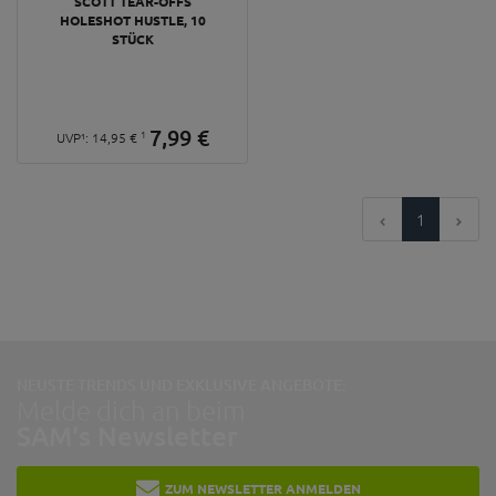
SCOTT TEAR-OFFS
HOLESHOT HUSTLE, 10
STÜCK
7,
99
€
1
UVP¹:
14,
95
€
1
NEUSTE TRENDS UND EXKLUSIVE ANGEBOTE:
Melde dich an beim
SAM's Newsletter
ZUM NEWSLETTER ANMELDEN