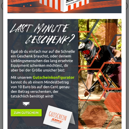
15,
95
€
34,
95
€
SCOTT TEAR-OFFS
SCOTT TEAR-OFFS
PROSPECT FURY, 20 STÜCK
LAMINIERT PROSPECT FURY