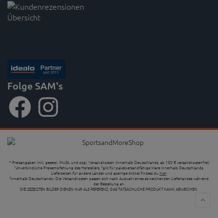
Folge SAM's
* Preisangaben inkl. gesetzl. MwSt. und zzgl. Versandkosten (innerhalb Deutschlands, ab 100 € versandkostenfrei)
Unverbindliche Preisempfehlung des Herstellers,
gilt für paketversandfähige Ware innerhalb Deutschlands,
1
2
Lieferzeiten für andere Länder und sperrige Artikel findest du
hier
,
innerhalb Deutschlands - Die Versandkosten passen sich nach Auswahl eines abweichenden Lieferlandes während
3
der Bestellung an.
DIE GEZEIGTEN BILDER DIENEN NUR ALS REFERENZ, DAS TATSÄCHLICHE PRODUKT KANN ABWEICHEN.