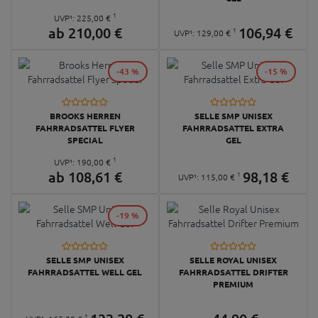
1
UVP¹:
225,
00
€
ab
210,
00
€
106,
94
€
1
UVP¹:
129,
00
€
-43 %
-15 %
BROOKS HERREN
SELLE SMP UNISEX
FAHRRADSATTEL FLYER
FAHRRADSATTEL EXTRA
SPECIAL
GEL
1
UVP¹:
190,
00
€
ab
108,
61
€
98,
18
€
1
UVP¹:
115,
00
€
-19 %
SELLE SMP UNISEX
SELLE ROYAL UNISEX
FAHRRADSATTEL WELL GEL
FAHRRADSATTEL DRIFTER
PREMIUM
1