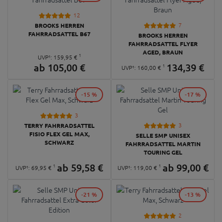
12
7
BROOKS HERREN
FAHRRADSATTEL B67
BROOKS HERREN
FAHRRADSATTEL FLYER
AGED, BRAUN
1
UVP¹:
159,
95
€
ab
105,
00
€
134,
39
€
1
UVP¹:
160,
00
€
-15 %
-17 %
3
3
TERRY FAHRRADSATTEL
FISIO FLEX GEL MAX,
SELLE SMP UNISEX
SCHWARZ
FAHRRADSATTEL MARTIN
TOURING GEL
ab
59,
58
€
ab
99,
00
€
1
1
UVP¹:
69,
95
€
UVP¹:
119,
00
€
-21 %
-13 %
2