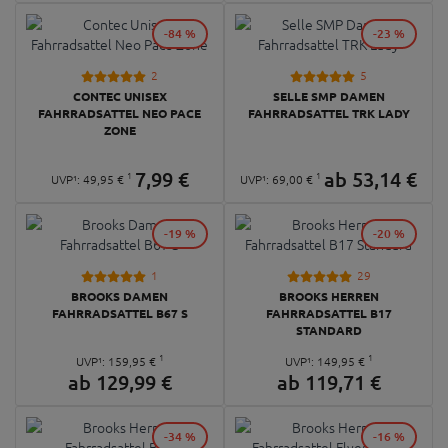
-84 %
-23 %
2
5
CONTEC UNISEX
SELLE SMP DAMEN
FAHRRADSATTEL NEO PACE
FAHRRADSATTEL TRK LADY
ZONE
7,
99
€
ab
53,
14
€
1
1
UVP¹:
49,
95
€
UVP¹:
69,
00
€
-19 %
-20 %
1
29
BROOKS DAMEN
BROOKS HERREN
FAHRRADSATTEL B67 S
FAHRRADSATTEL B17
STANDARD
1
1
UVP¹:
159,
95
€
UVP¹:
149,
95
€
ab
129,
99
€
ab
119,
71
€
-34 %
-16 %