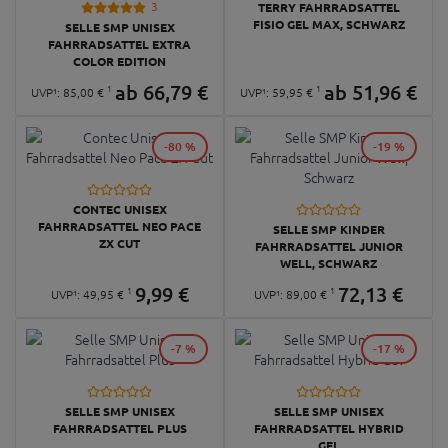
3
TERRY FAHRRADSATTEL
FISIO GEL MAX, SCHWARZ
SELLE SMP UNISEX
FAHRRADSATTEL EXTRA
COLOR EDITION
ab
66,
79
€
ab
51,
96
€
1
1
UVP¹:
85,
00
€
UVP¹:
59,
95
€
-80 %
-19 %
CONTEC UNISEX
FAHRRADSATTEL NEO PACE
SELLE SMP KINDER
ZX CUT
FAHRRADSATTEL JUNIOR
WELL, SCHWARZ
9,
99
€
72,
13
€
1
1
UVP¹:
49,
95
€
UVP¹:
89,
00
€
-7 %
-17 %
SELLE SMP UNISEX
SELLE SMP UNISEX
FAHRRADSATTEL PLUS
FAHRRADSATTEL HYBRID
GEL