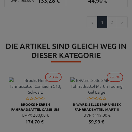
133,
28
€
44,
90
€
UVP¹:
165,
00
€
1
2
DIE ARTIKEL SIND GLEICH WEG IN
DIESER KATEGORIE
-13 %
-50 %
BROOKS HERREN
B-WARE: SELLE SMP UNISEX
FAHRRADSATTEL CAMBIUM
FAHRRADSATTEL MARTIN
UVP¹:
C13, SCHWARZ
200,
00
€
TOURING GEL LARGE
UVP¹:
119,
00
€
174,
70
€
59,
99
€