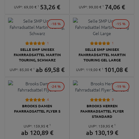
53,
26
€
74,
06
€
1
1
UVP¹:
69,
00
€
UVP¹:
99,
00
€
-18 %
-15 %
1
1
SELLE SMP UNISEX
SELLE SMP UNISEX
FAHRRADSATTEL MARTIN
FAHRRADSATTEL MARTIN
TOURING, SCHWARZ
TOURING GEL LARGE
ab
69,
58
€
101,
08
€
1
1
UVP¹:
85,
00
€
UVP¹:
119,
00
€
-24 %
-19 %
4
9
BROOKS DAMEN
BROOKS HERREN
FAHRRADSATTEL FLYER S
FAHRRADSATTEL FLYER
STANDARD
1
1
UVP¹:
159,
95
€
UVP¹:
159,
95
€
ab
120,
89
€
ab
130,
19
€