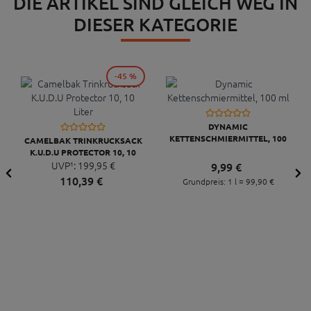
DIE ARTIKEL SIND GLEICH WEG IN
DIESER KATEGORIE
-45 %
DYNAMIC
KETTENSCHMIERMITTEL, 100
CAMELBAK TRINKRUCKSACK
ML
K.U.D.U PROTECTOR 10, 10
UVP¹:
LITER
199,
95
€
9,
99
€
110,
39
€
Grundpreis: 1 l =
99,
90
€