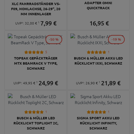
ADAPTER OMNI
XLC FAHRRADSTÄNDER VS-
QUICKTRACK
F09, HOHLACHSE, 26-29", 20
MM INNENLAGER
7,
99
€
16,
95
€
1
UVP¹:
32,
00
€
-50 %
-19 %
5
1
TOPEAK GEPÄCKTRÄGER
BUSCH & MÜLLER AKKU LED
MTX BEAMRACK V TYPE,
RÜCKLICHT IXXI, SCHWARZ
SCHWARZ
24,
99
€
21,
89
€
1
1
UVP¹:
49,
95
€
UVP¹:
26,
90
€
1
1
BUSCH & MÜLLER LED
SIGMA SPORT AKKU LED
RÜCKLICHT TOPLIGHT 2C,
RÜCKLICHT INFINITY,
SCHWARZ
SCHWARZ