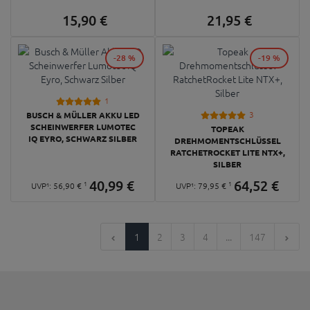
15,
90
€
21,
95
€
-28 %
-19 %
1
3
BUSCH & MÜLLER AKKU LED
SCHEINWERFER LUMOTEC
TOPEAK
IQ EYRO, SCHWARZ SILBER
DREHMOMENTSCHLÜSSEL
RATCHETROCKET LITE NTX+,
SILBER
40,
99
€
64,
52
€
1
1
UVP¹:
56,
90
€
UVP¹:
79,
95
€
1
2
3
4
...
147