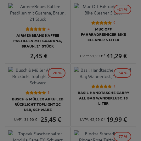
-21 %
9
4
MUC OFF
FAHRRADREINIGER BIKE
AIRMENBEANS KAFFEE
CLEANER 5 LITER
PASTILLEN MIT GUARANA,
BRAUN, 21 STÜCK
2,
45
€
41,
29
€
1
UVP¹:
51,
99
€
-20 %
-54 %
1
3
BASIL HANDTASCHE CARRY
ALL BAG WANDERLUST, 18
BUSCH & MÜLLER AKKU LED
LITER
RÜCKLICHT TOPLIGHT 2C
USB, SCHWARZ
25,
45
€
19,
99
€
1
1
UVP¹:
31,
90
€
UVP¹:
42,
99
€
-77 %