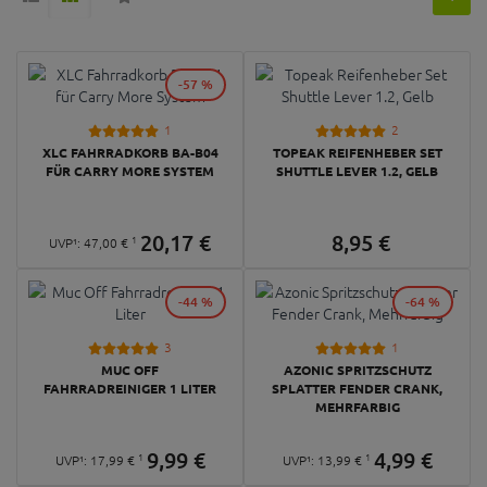
-57 %
1
2
XLC FAHRRADKORB BA-B04
TOPEAK REIFENHEBER SET
FÜR CARRY MORE SYSTEM
SHUTTLE LEVER 1.2, GELB
20,
17
€
8,
95
€
1
UVP¹:
47,
00
€
-44 %
-64 %
3
1
MUC OFF
AZONIC SPRITZSCHUTZ
FAHRRADREINIGER 1 LITER
SPLATTER FENDER CRANK,
MEHRFARBIG
9,
99
€
4,
99
€
1
1
UVP¹:
17,
99
€
UVP¹:
13,
99
€