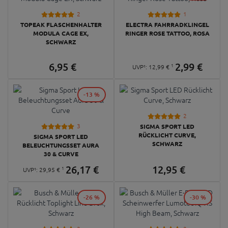
2
1
TOPEAK FLASCHENHALTER
ELECTRA FAHRRADKLINGEL
MODULA CAGE EX,
RINGER ROSE TATTOO, ROSA
SCHWARZ
6,
95
€
2,
99
€
1
UVP¹:
12,
99
€
-13 %
2
3
SIGMA SPORT LED
RÜCKLICHT CURVE,
SIGMA SPORT LED
SCHWARZ
BELEUCHTUNGSSET AURA
30 & CURVE
26,
17
€
12,
95
€
1
UVP¹:
29,
95
€
-26 %
-30 %