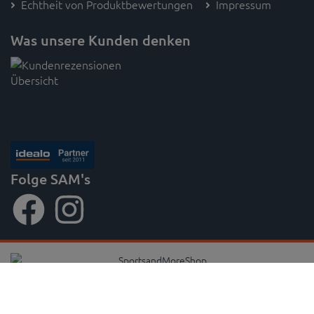
Echtheit von Produktbewertungen
Impressum
Was unsere Kunden denken
Folge SAM's
* Preisangaben inkl. gesetzl. MwSt. und zzgl. Versandkosten (innerhalb Deutschlands, ab 100 € versandkostenfrei)
Unverbindliche Preisempfehlung des Herstellers,
gilt für paketversandfähige Ware innerhalb Deutschlands,
1
2
Lieferzeiten für andere Länder und sperrige Artikel findest du
hier
,
innerhalb Deutschlands - Die Versandkosten passen sich nach Auswahl eines abweichenden Lieferlandes während
3