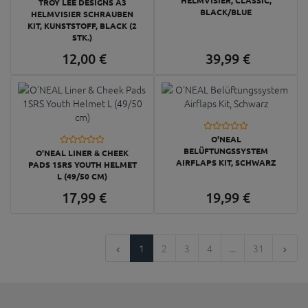
HELMVISIER, CLASSIC,
TROY LEE DESIGNS A3
BLACK/BLUE
HELMVISIER SCHRAUBEN
KIT, KUNSTSTOFF, BLACK (2
STK.)
12,
00
€
39,
99
€
O'NEAL
BELÜFTUNGSSYSTEM
O'NEAL LINER & CHEEK
AIRFLAPS KIT, SCHWARZ
PADS 1SRS YOUTH HELMET
L (49/50 CM)
17,
99
€
19,
99
€
1
2
3
4
...
31