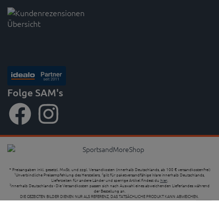
Folge SAM's
* Preisangaben inkl. gesetzl. MwSt. und zzgl. Versandkosten (innerhalb Deutschlands, ab 100 € versandkostenfrei)
Unverbindliche Preisempfehlung des Herstellers,
gilt für paketversandfähige Ware innerhalb Deutschlands,
1
2
Lieferzeiten für andere Länder und sperrige Artikel findest du
hier
,
innerhalb Deutschlands - Die Versandkosten passen sich nach Auswahl eines abweichenden Lieferlandes während
3
der Bestellung an.
DIE GEZEIGTEN BILDER DIENEN NUR ALS REFERENZ, DAS TATSÄCHLICHE PRODUKT KANN ABWEICHEN.