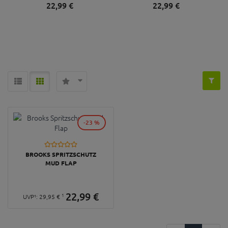
22,
99
€
22,
99
€
-23 %
BROOKS SPRITZSCHUTZ
MUD FLAP
22,
99
€
1
UVP¹:
29,
95
€