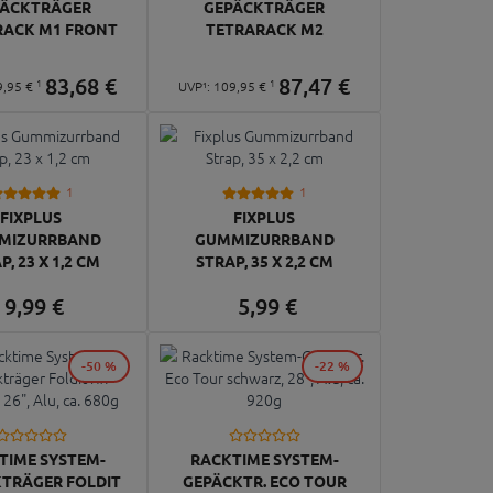
PÄCKTRÄGER
GEPÄCKTRÄGER
RACK M1 FRONT
TETRARACK M2
83,
68
€
87,
47
€
1
1
9,
95
€
UVP¹:
109,
95
€
1
1
FIXPLUS
FIXPLUS
MIZURRBAND
GUMMIZURRBAND
P, 23 X 1,2 CM
STRAP, 35 X 2,2 CM
9,
99
€
5,
99
€
-50 %
-22 %
TIME SYSTEM-
RACKTIME SYSTEM-
TRÄGER FOLDIT
GEPÄCKTR. ECO TOUR