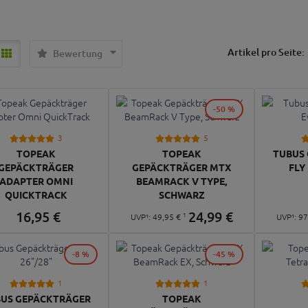
Artikel pro Seite:
Bewertung
-50 %
3
5
TOPEAK
TOPEAK
TUBUS
GEPÄCKTRÄGER
GEPÄCKTRÄGER MTX
FLY 
ADAPTER OMNI
BEAMRACK V TYPE,
QUICKTRACK
SCHWARZ
16,
95
€
24,
99
€
1
UVP¹:
49,
95
€
UVP¹:
97
-8 %
-45 %
1
1
US GEPÄCKTRÄGER
TOPEAK