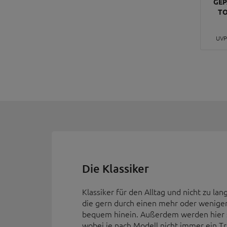
GEP
TO
UVP
Die Klassiker
Klassiker für den Alltag und nicht zu l
die gern durch einen mehr oder weniger
bequem hinein. Außerdem werden hier se
wobei je nach Modell nicht immer ein Trä