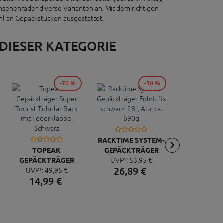
chsenenräder diverse Varianten an. Mit dem richtigen
ahl an Gepäckstücken ausgestattet.
 DIESER KATEGORIE
-70 %
-50 %
TUBU
GEPÄCKT
UVP¹:
140
RACKTIME SYSTEM-
CAR
74,
89
TOPEAK
GEPÄCKTRÄGER
UVP¹:
53,
95
€
GEPÄCKTRÄGER
FOLDIT FIX
26,
89
€
UVP¹:
49,
95
€
SUPER TOURIST
SCHWARZ, 28", ALU,
14,
99
€
TUBULAR RACK MIT
CA. 690G
FEDERKLAPPE,
SCHWARZ