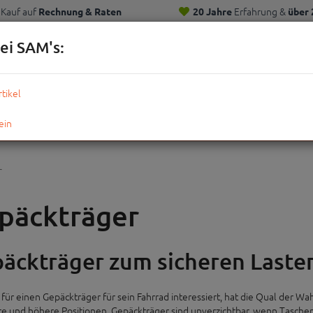
Kauf auf
Erfahrung &
Rechnung & Raten
20 Jahre
über 
Kunden
ei SAM's:
KOMPLETTRÄDER
TEILE
ZUBEHÖR
OUTDOOR
STRE
r
päckträger
äckträger zum sicheren Laste
 für einen Gepäckträger für sein Fahrrad interessiert, hat die Qual der Wah
ere und höhere Positionen. Gepäckträger sind unverzichtbar, wenn Taschen a