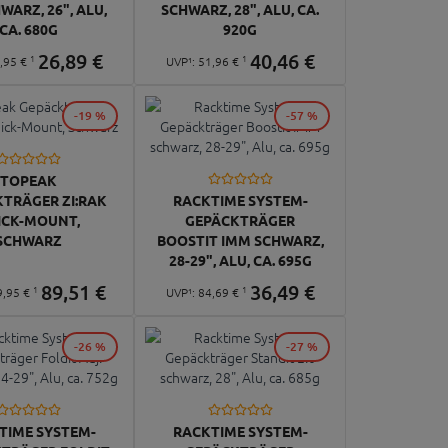
WARZ, 26", ALU,
SCHWARZ, 28", ALU, CA.
CA. 680G
920G
26,
89
€
40,
46
€
1
1
,
95
€
UVP¹:
51,
96
€
-19 %
-57 %
TOPEAK
TRÄGER ZI:RAK
RACKTIME SYSTEM-
ICK-MOUNT,
GEPÄCKTRÄGER
SCHWARZ
BOOSTIT IMM SCHWARZ,
28-29", ALU, CA. 695G
89,
51
€
36,
49
€
1
1
9,
95
€
UVP¹:
84,
69
€
-26 %
-27 %
TIME SYSTEM-
RACKTIME SYSTEM-