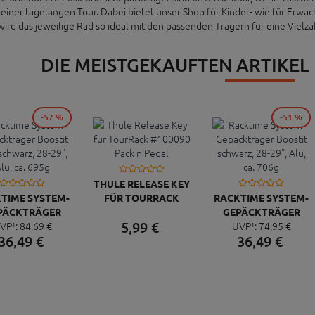
 einer tagelangen Tour. Dabei bietet unser Shop für Kinder- wie für Erwa
wird das jeweilige Rad so ideal mit den passenden Trägern für eine Vielz
DIE MEISTGEKAUFTEN ARTIKEL
-57 %
-51 %
THULE RELEASE KEY
TIME SYSTEM-
FÜR TOURRACK
RACKTIME SYSTEM-
PÄCKTRÄGER
#100090 PACK N
GEPÄCKTRÄGER
5,
99
€
VP¹:
84,
69
€
UVP¹:
74,
95
€
OOSTIT IMM
PEDAL
BOOSTIT SCHWARZ,
36,
49
€
36,
49
€
WARZ, 28-29",
28-29", ALU, CA.
U, CA. 695G
706G