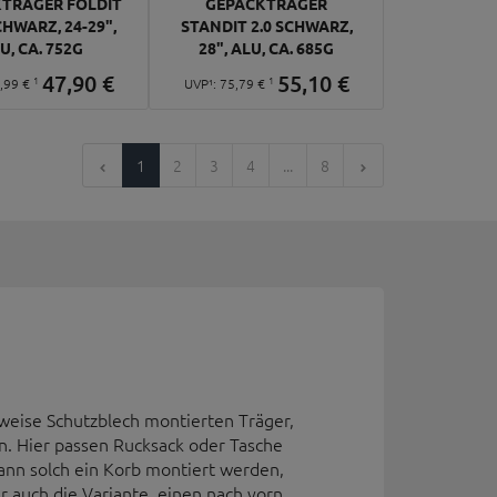
TRÄGER FOLDIT
GEPÄCKTRÄGER
CHWARZ, 24-29",
STANDIT 2.0 SCHWARZ,
U, CA. 752G
28", ALU, CA. 685G
47,
90
€
55,
10
€
1
1
,
99
€
UVP¹:
75,
79
€
1
2
3
4
...
8
sweise Schutzblech montierten Träger,
n. Hier passen Rucksack oder Tasche
ann solch ein Korb montiert werden,
r auch die Variante, einen nach vorn