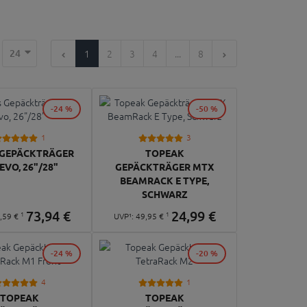
24
1
2
3
4
...
8
-24 %
-50 %
1
3
 GEPÄCKTRÄGER
TOPEAK
EVO, 26"/28"
GEPÄCKTRÄGER MTX
BEAMRACK E TYPE,
SCHWARZ
73,
94
€
24,
99
€
1
1
,
59
€
UVP¹:
49,
95
€
-24 %
-20 %
4
1
TOPEAK
TOPEAK