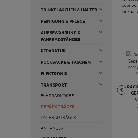
oder bei
TRINKFLASCHEN & HALTER
Einkauf 
REINIGUNG & PFLEGE
AUFBEWAHRUNG &
FAHRRADSTÄNDER
REPARATUR
RUCKSÄCKE & TASCHEN
ELEKTRONIK
TRANSPORT
RACK
GE
FAHRRADKÖRBE
U
B
SCH
GEPÄCKTRÄGER
AL
FAHRRADTRÄGER
ANHÄNGER