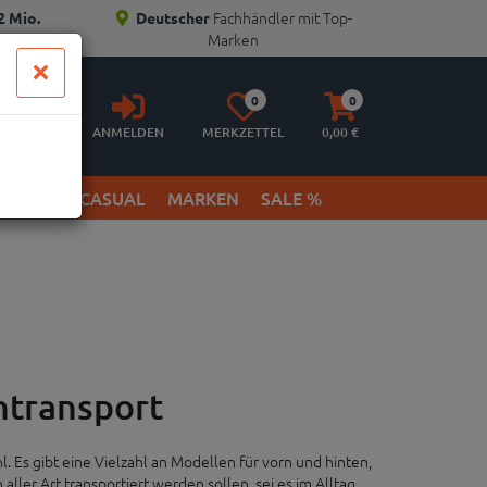
Fachhändler mit Top-
2 Mio.
Deutscher
Marken
Anmelden
Merkzettel
Warenkorb
0
0
aufklappen
aufklappen
ANMELDEN
MERKZETTEL
0,
00
€
ETWEAR & CASUAL
MARKEN
SALE %
ntransport
l. Es gibt eine Vielzahl an Modellen für vorn und hinten,
ller Art transportiert werden sollen, sei es im Alltag