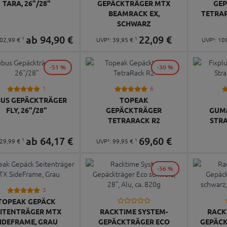
TARA, 26"/28"
GEPÄCKTRÄGER MTX
GE
BEAMRACK EX,
TETRA
SCHWARZ
ab
94,
90
€
22,
09
€
1
1
02,
99
€
UVP¹:
39,
95
€
UVP¹:
10
-51 %
-30 %
1
6
US GEPÄCKTRÄGER
TOPEAK
FLY, 26"/28"
GEPÄCKTRÄGER
GUM
TETRARACK R2
STRA
ab
64,
17
€
69,
60
€
1
1
29,
99
€
UVP¹:
99,
95
€
-56 %
3
TOPEAK GEPÄCK
EITENTRÄGER MTX
RACKTIME SYSTEM-
RACK
IDEFRAME, GRAU
GEPÄCKTRÄGER ECO
GEPÄCK