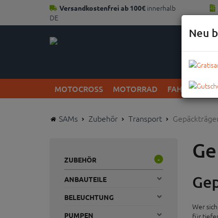
innerhalb
Versandkostenfrei ab 100€
DE
Neu b
MOTOCROSS
MOTORRAD
FAHRRAD
SAMs
Zubehör
Transport
Gepäckträge
Ge
ZUBEHÖR
-
Gep
ANBAUTEILE
BELEUCHTUNG
Wer sich
PUMPEN
für tief