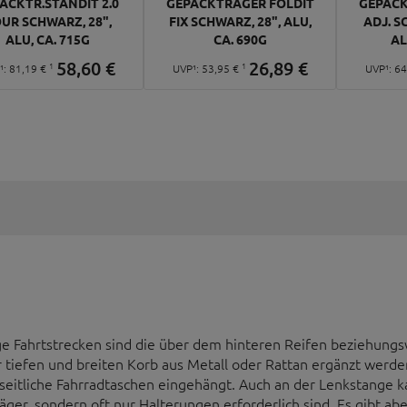
ÄCKTR.STANDIT 2.0
GEPÄCKTRÄGER FOLDIT
GEPÄCK
UR SCHWARZ, 28",
FIX SCHWARZ, 28", ALU,
ADJ. S
ALU, CA. 715G
CA. 690G
AL
58,
60
€
26,
89
€
1
1
¹:
81,
19
€
UVP¹:
53,
95
€
UVP¹:
64
ange Fahrtstrecken sind die über dem hinteren Reifen beziehung
 tiefen und breiten Korb aus Metall oder Rattan ergänzt werde
itliche Fahrradtaschen eingehängt. Auch an der Lenkstange k
ger, sondern oft nur Halterungen erforderlich sind. Es gibt abe