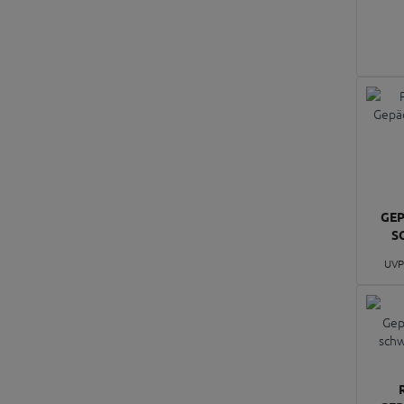
GEP
S
UVP