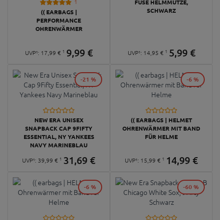
1
FUSE HELMMÜTZE,
SCHWARZ
(( EARBAGS |
PERFORMANCE
OHRENWÄRMER
9,
99
€
5,
99
€
1
1
UVP¹:
17,
99
€
UVP¹:
14,
95
€
-21 %
-6 %
NEW ERA UNISEX
(( EARBAGS | HELMET
SNAPBACK CAP 9FIFTY
OHRENWÄRMER MIT BAND
ESSENTIAL, NY YANKEES
FÜR HELME
NAVY MARINEBLAU
31,
69
€
14,
99
€
1
1
UVP¹:
39,
99
€
UVP¹:
15,
99
€
-6 %
-60 %