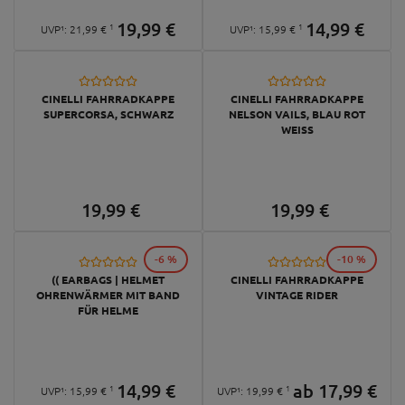
19,
99
€
14,
99
€
1
1
UVP¹:
21,
99
€
UVP¹:
15,
99
€
CINELLI FAHRRADKAPPE
CINELLI FAHRRADKAPPE
SUPERCORSA, SCHWARZ
NELSON VAILS, BLAU ROT
WEISS
19,
99
€
19,
99
€
-6 %
-10 %
(( EARBAGS | HELMET
CINELLI FAHRRADKAPPE
OHRENWÄRMER MIT BAND
VINTAGE RIDER
FÜR HELME
14,
99
€
ab
17,
99
€
1
1
UVP¹:
15,
99
€
UVP¹:
19,
99
€