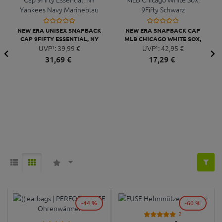
NEW ERA UNISEX SNAPBACK
NEW ERA SNAPBACK CAP
CAP 9FIFTY ESSENTIAL, NY
MLB CHICAGO WHITE SOX,
YANKEES NAVY MARINEBLAU
UVP¹:
39,
99
€
9FIFTY SCHWARZ
UVP¹:
42,
95
€
31,
69
€
17,
29
€
-44 %
-60 %
2