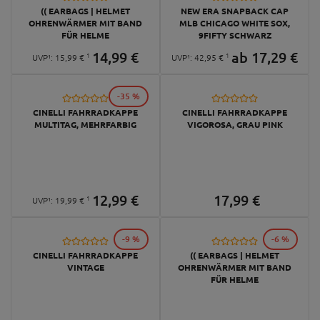
(( EARBAGS | HELMET
NEW ERA SNAPBACK CAP
OHRENWÄRMER MIT BAND
MLB CHICAGO WHITE SOX,
FÜR HELME
9FIFTY SCHWARZ
14,
99
€
ab
17,
29
€
1
1
UVP¹:
15,
99
€
UVP¹:
42,
95
€
-35 %
CINELLI FAHRRADKAPPE
CINELLI FAHRRADKAPPE
MULTITAG, MEHRFARBIG
VIGOROSA, GRAU PINK
12,
99
€
17,
99
€
1
UVP¹:
19,
99
€
-9 %
-6 %
CINELLI FAHRRADKAPPE
(( EARBAGS | HELMET
VINTAGE
OHRENWÄRMER MIT BAND
FÜR HELME