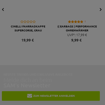
1
CINELLI FAHRRADKAPPE
(( EARBAGS | PERFORMANCE
SUPERCORSE, GRAU
OHRENWÄRMER
UVP¹:
17,
99
€
19,
99
€
9,
99
€
NEUSTE TRENDS UND EXKLUSIVE ANGEBOTE:
Melde dich an beim
SAM's Newsletter
ZUM NEWSLETTER ANMELDEN