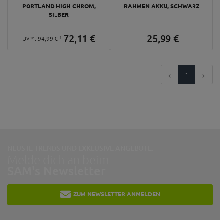
PORTLAND HIGH CHROM,
RAHMEN AKKU, SCHWARZ
SILBER
72,
11
€
25,
99
€
1
UVP¹:
94,
99
€
1
NEUSTE TRENDS UND EXKLUSIVE ANGEBOTE:
Melde dich an beim
SAM's Newsletter
ZUM NEWSLETTER ANMELDEN