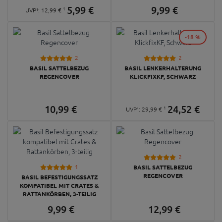
5,
99
€
9,
99
€
1
UVP¹:
12,
99
€
-18 %
2
2
BASIL SATTELBEZUG
BASIL LENKERHALTERUNG
REGENCOVER
KLICKFIXKF, SCHWARZ
10,
99
€
24,
52
€
1
UVP¹:
29,
99
€
2
1
BASIL SATTELBEZUG
REGENCOVER
BASIL BEFESTIGUNGSSATZ
KOMPATIBEL MIT CRATES &
RATTANKÖRBEN, 3-TEILIG
9,
99
€
12,
99
€