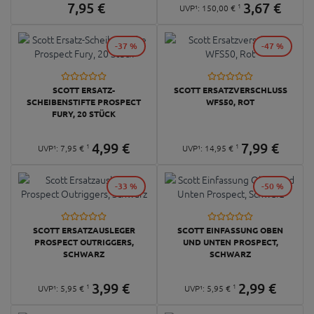
7,
95
€
3,
67
€
1
UVP¹:
150,
00
€
-37 %
-47 %
SCOTT ERSATZ-
SCOTT ERSATZVERSCHLUSS
SCHEIBENSTIFTE PROSPECT
WFS50, ROT
FURY, 20 STÜCK
4,
99
€
7,
99
€
1
1
UVP¹:
7,
95
€
UVP¹:
14,
95
€
-33 %
-50 %
SCOTT ERSATZAUSLEGER
SCOTT EINFASSUNG OBEN
PROSPECT OUTRIGGERS,
UND UNTEN PROSPECT,
SCHWARZ
SCHWARZ
3,
99
€
2,
99
€
1
1
UVP¹:
5,
95
€
UVP¹:
5,
95
€