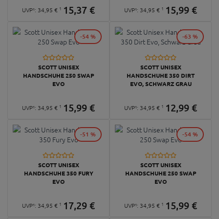
15,
37
€
15,
99
€
1
1
UVP¹:
34,
95
€
UVP¹:
34,
95
€
-54 %
-63 %
SCOTT UNISEX
SCOTT UNISEX
HANDSCHUHE 250 SWAP
HANDSCHUHE 350 DIRT
EVO
EVO, SCHWARZ GRAU
15,
99
€
12,
99
€
1
1
UVP¹:
34,
95
€
UVP¹:
34,
95
€
-51 %
-54 %
SCOTT UNISEX
SCOTT UNISEX
HANDSCHUHE 350 FURY
HANDSCHUHE 250 SWAP
EVO
EVO
17,
29
€
15,
99
€
1
1
UVP¹:
34,
95
€
UVP¹:
34,
95
€