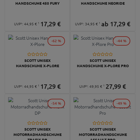
HANDSCHUHE 450 FURY
HANDSCHUHE NEORIDE
17,
29
€
ab
17,
29
€
1
1
UVP¹:
44,
95
€
UVP¹:
34,
95
€
-62 %
-44 %
SCOTT UNISEX
SCOTT UNISEX
HANDSCHUHE X-PLORE
HANDSCHUHE X-PLORE PRO
17,
29
€
27,
99
€
1
1
UVP¹:
44,
95
€
UVP¹:
49,
95
€
-54 %
-49 %
SCOTT UNISEX
SCOTT UNISEX
MOTORRADHANDSCHUHE
MOTORRADHANDSCHUHE
TRAFIX DP
ASSAULT PRO