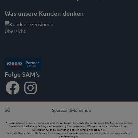
Was unsere Kunden denken
Folge SAM's
* Preisangaben inkl. gesetzl. MwSt. und zzgl. Versandkosten (innerhalb Deutschlands, ab 100 € versandkostenfrei)
Unverbindliche Preisempfehlung des Herstellers,
gilt für paketversandfähige Ware innerhalb Deutschlands,
1
2
Lieferzeiten für andere Länder und sperrige Artikel findest du
hier
,
innerhalb Deutschlands - Die Versandkosten passen sich nach Auswahl eines abweichenden Lieferlandes während
3
der Bestellung an.