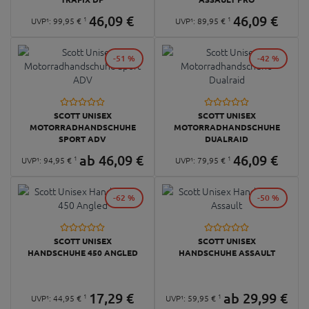
46,
09
€
46,
09
€
1
1
UVP¹:
99,
95
€
UVP¹:
89,
95
€
-51 %
-42 %
SCOTT UNISEX
SCOTT UNISEX
MOTORRADHANDSCHUHE
MOTORRADHANDSCHUHE
SPORT ADV
DUALRAID
ab
46,
09
€
46,
09
€
1
1
UVP¹:
94,
95
€
UVP¹:
79,
95
€
-62 %
-50 %
SCOTT UNISEX
SCOTT UNISEX
HANDSCHUHE 450 ANGLED
HANDSCHUHE ASSAULT
17,
29
€
ab
29,
99
€
1
1
UVP¹:
44,
95
€
UVP¹:
59,
95
€