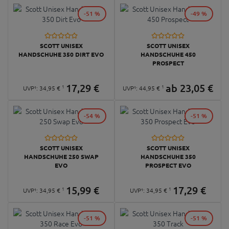
-51 %
-49 %
SCOTT UNISEX
SCOTT UNISEX
HANDSCHUHE 350 DIRT EVO
HANDSCHUHE 450
PROSPECT
17,
29
€
ab
23,
05
€
1
1
UVP¹:
34,
95
€
UVP¹:
44,
95
€
-54 %
-51 %
SCOTT UNISEX
SCOTT UNISEX
HANDSCHUHE 250 SWAP
HANDSCHUHE 350
EVO
PROSPECT EVO
15,
99
€
17,
29
€
1
1
UVP¹:
34,
95
€
UVP¹:
34,
95
€
-51 %
-51 %