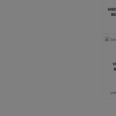
WIE
BE
V
B
UVP