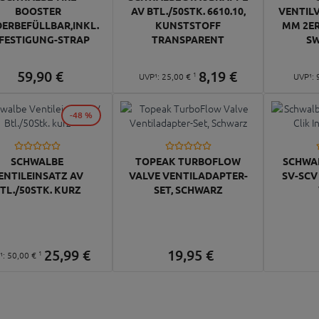
BOOSTER
AV BTL./50STK. 6610.10,
VENTIL
DERBEFÜLLBAR,INKL.
KUNSTSTOFF
MM 2ER
FESTIGUNG-STRAP
TRANSPARENT
SW
59,
90
€
8,
19
€
1
UVP¹:
25,
00
€
UVP¹:
-48 %
SCHWALBE
TOPEAK TURBOFLOW
SCHWA
ENTILEINSATZ AV
VALVE VENTILADAPTER-
SV-SCV
TL./50STK. KURZ
SET, SCHWARZ
25,
99
€
19,
95
€
1
¹:
50,
00
€