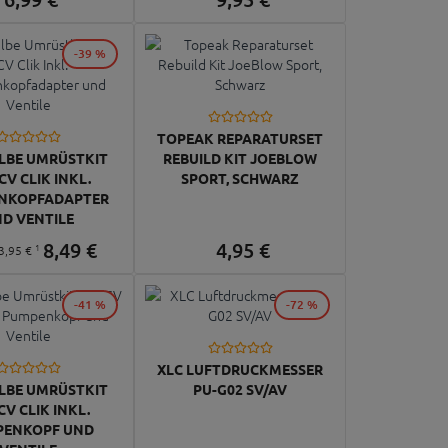
-39 %
TOPEAK REPARATURSET
LBE UMRÜSTKIT
REBUILD KIT JOEBLOW
CV CLIK INKL.
SPORT, SCHWARZ
NKOPFADAPTER
D VENTILE
8,
49
€
4,
95
€
1
3,
95
€
-41 %
-72 %
XLC LUFTDRUCKMESSER
LBE UMRÜSTKIT
PU-G02 SV/AV
CV CLIK INKL.
PENKOPF UND