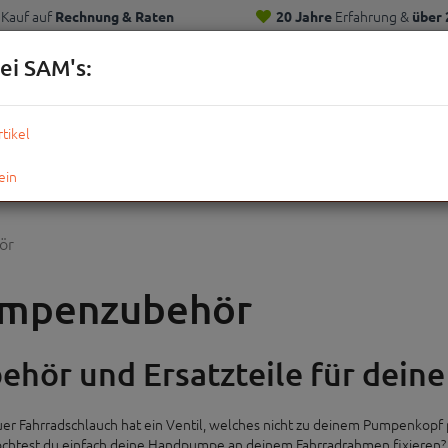
Kauf auf
Erfahrung &
Rechnung & Raten
20 Jahre
über 
Kunden
ei SAM's:
KOMPLETTRÄDER
TEILE
ZUBEHÖR
OUTDOOR
STRE
ör
mpenzubehör
ehör und Ersatzteile für dein
er Fahrradschlauch hat ein Ventil, welches nicht zu deinem Pumpenkopf 
htest du einfach deine Handpumpe an deinem Fahrradrahmen fixieren? D