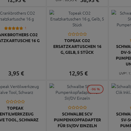
1
ANKBROTHERS CO2
ATZKARTUSCHE 16 G
TOPEAK CO2
ERSATZKARTUSCHEN 16
SCHWA
G, GELB, 5 STÜCK
DV-S
PUMPE
UN
3,
95
€
12,
95
€
UVP¹:
1
-96 %
TOPEAK
ENTILWERKZEUG
SCHWALBE SCV
SCHWA
VE TOOL, SCHWARZ
PUMPENKOPFADAPTER
SV-S
FÜR SV/DV EINZELN
PUM