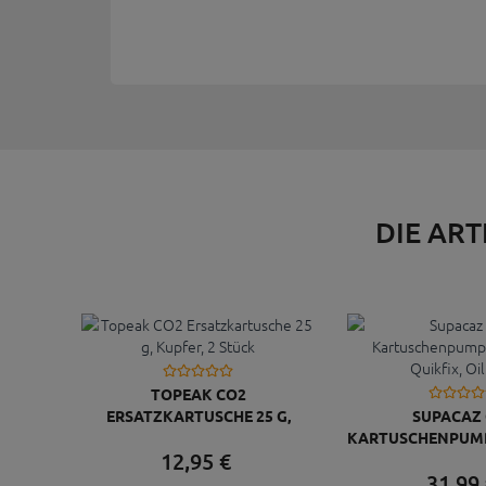
DIE ART
TOPEAK CO2
ERSATZKARTUSCHE 25 G,
SUPACAZ
KUPFER, 2 STÜCK
KARTUSCHENPUM
12,
95
€
QUIKFIX, OI
31,
99