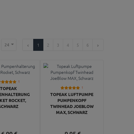
24
1
2
3
4
5
6
1
1
TOPEAK
ENHALTERUNG
TOPEAK LUFTPUMPE
KET ROCKET,
PUMPENKOPF
SCHWARZ
TWINHEAD JOEBLOW
MAX, SCHWARZ
6,
99
€
9,
95
€