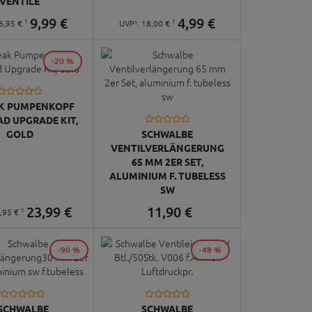
VENTILE
9,
99
€
4,
99
€
1
1
6,
95
€
UVP¹:
18,
00
€
-20 %
K PUMPENKOPF
AD UPGRADE KIT,
GOLD
SCHWALBE
VENTILVERLÄNGERUNG
65 MM 2ER SET,
ALUMINIUM F. TUBELESS
SW
23,
99
€
11,
90
€
1
,
95
€
-90 %
-48 %
SCHWALBE
SCHWALBE