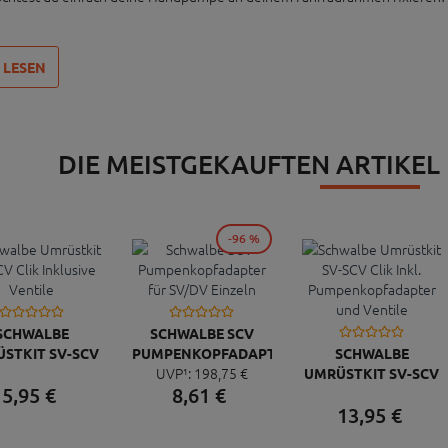
 LESEN
DIE MEISTGEKAUFTEN ARTIKEL
-96 %
SCHWALBE
SCHWALBE SCV
STKIT SV-SCV
PUMPENKOPFADAPTER
SCHWALBE
UVP¹:
198,
75
€
IK INKLUSIVE
FÜR SV/DV EINZELN
UMRÜSTKIT SV-SCV
5,
95
€
8,
61
€
VENTILE
CLIK INKL.
13,
95
€
PUMPENKOPFADAPT
UND VENTILE