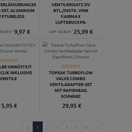
VERLÄNGERUNG30
VENTILEINSATZ DV
 SET, ALUMINIUM
BTL./50STK. V006
 F.TUBELESS
F.AIRMAX
LUFTDRUCKPR.
9,
97
€
25,
99
€
1
1
99,
00
€
UVP¹:
50,
00
€
LBE UMRÜSTKIT
 CLIK INKLUSIVE
TOPEAK TURBOFLOW
VENTILE
VALVE COMBO
VENTILADAPTER-SET
MIT RAPIDHEAD,
SCHWARZ
5,
95
€
29,
95
€
1
2
3
4
5
6