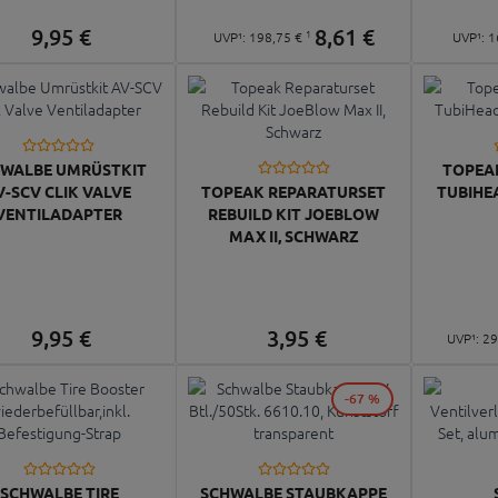
9,
95
€
8,
61
€
1
UVP¹:
198,
75
€
UVP¹:
1
WALBE UMRÜSTKIT
TOPEA
V-SCV CLIK VALVE
TOPEAK REPARATURSET
TUBIHE
VENTILADAPTER
REBUILD KIT JOEBLOW
MAX II, SCHWARZ
9,
95
€
3,
95
€
UVP¹:
29
-67 %
SCHWALBE TIRE
SCHWALBE STAUBKAPPE