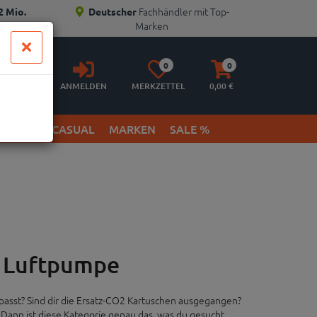
Fachhändler mit Top-
2 Mio.
Deutscher
Marken
Anmelden
Merkzettel
Warenkorb
0
0
aufklappen
aufklappen
ANMELDEN
MERKZETTEL
0,
00
€
ETWEAR & CASUAL
MARKEN
SALE %
e Luftpumpe
passt? Sind dir die Ersatz-CO2 Kartuschen ausgegangen?
ann ist diese Kategorie genau das, was du gesucht