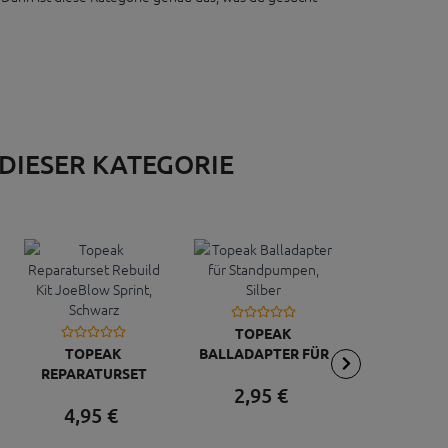
 DIESER KATEGORIE
TOPEAK
TOPEAK
BALLADAPTER FÜR
TOPE
REPARATURSET
STANDPUMPEN,
PUMPENHA
2,
95
€
REBUILD KIT
SILBER
RACE ROCK
4,
95
€
6,
95
ER
JOEBLOW SPRINT,
SCHWA
SCHWARZ