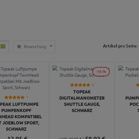
Artikel pro Seite:
Bewertung
-16 %
2
TOPEAK
1
DIGITALMANOMETER
PUMP
PEAK LUFTPUMPE
SHUTTLE GAUGE,
POC
PUMPENKOPF
SCHWARZ
NHEAD KOMPATIBEL
T JOEBLOW SPORT,
SCHWARZ
12,
95
€
58,
93
€
1
UVP¹:
69,
95
€