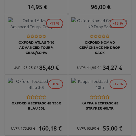
14,
95
€
96,
00
€
-11 %
-18 %
OXFORD ATLAS T-10
OXFORD NOMAD
ADVANCED TOURP.
GEPÄCKSACK N9 DROP
GRAU/SCHW
SACK
85,
49
€
34,
27
€
1
1
UVP¹:
95,
95
€
UVP¹:
41,
95
€
-8 %
-17 %
OXFORD HECKTASCHE T30R
KAPPA HECKTASCHE
BLAU 30L
STRYKER 40LTR
160,
18
€
55,
00
€
1
1
UVP¹:
173,
95
€
UVP¹:
65,
90
€