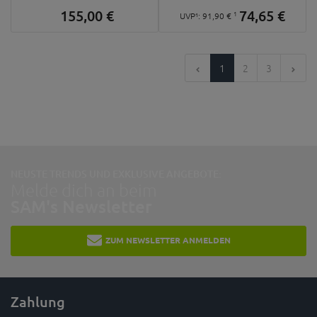
155,
00
€
74,
65
€
1
UVP¹:
91,
90
€
1
2
3
NEUSTE TRENDS UND EXKLUSIVE ANGEBOTE:
Melde dich an beim
SAM's Newsletter
ZUM NEWSLETTER ANMELDEN
Zahlung