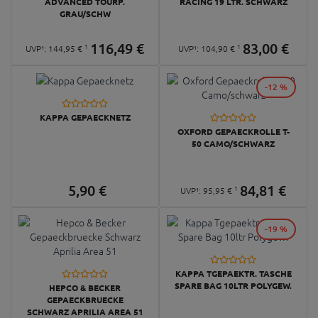
ADVANCED TOURP.
RACING 19 LTR. SCHWARZ
GRAU/SCHW
116,
49
€
83,
00
€
1
1
UVP¹:
144,
95
€
UVP¹:
104,
90
€
-12 %
KAPPA GEPAECKNETZ
OXFORD GEPAECKROLLE T-
50 CAMO/SCHWARZ
5,
90
€
84,
81
€
1
UVP¹:
95,
95
€
-19 %
KAPPA TGEPAEKTR. TASCHE
SPARE BAG 10LTR POLYGEW.
HEPCO & BECKER
GEPAECKBRUECKE
SCHWARZ APRILIA AREA 51