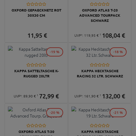
OXFORD GEPAECKNETZ ROT
OXFORD ATLAS T-20
30X30 CM
ADVANCED TOURPACK
SCHWARZ
11,
95
€
108,
04
€
1
UVP¹:
119,
95
€
-19 %
-18 %
KAPPA SATTELTASCHE K-
KAPPA HECKTASCHE
RUGGED 20LTR
RACING 32 LTR. SCHWARZ
72,
99
€
132,
00
€
1
1
UVP¹:
89,
90
€
UVP¹:
161,
90
€
-20 %
-21 %
OXFORD ATLAS T-30
KAPPA HECKTASCHE