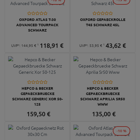
OXFORD ATLAS T-30
OXFORD GEPAECKROLLE
ADVANCED TOURPACK
T45 SCHWARZ 45L
SCHWARZ
118,
91
€
43,
62
€
1
1
UVP¹:
144,
95
€
UVP¹:
53,
95
€
HEPCO & BECKER
HEPCO & BECKER
GEPAECKBRUECKE
GEPAECKBRUECKE
SCHWARZ GENERIC XOR 50-
SCHWARZ APRILIA SR50
125
WWW
159,
50
€
135,
00
€
-10 %