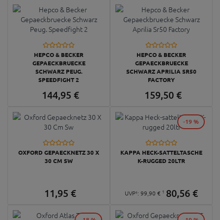
HEPCO & BECKER
HEPCO & BECKER
GEPAECKBRUECKE
GEPAECKBRUECKE
SCHWARZ PEUG.
SCHWARZ APRILIA SR50
SPEEDFIGHT 2
FACTORY
144,
95
€
159,
50
€
-19 %
OXFORD GEPAECKNETZ 30 X
KAPPA HECK-SATTELTASCHE
30 CM SW
K-RUGGED 20LTR
11,
95
€
80,
56
€
1
UVP¹:
99,
90
€
-18 %
-19 %