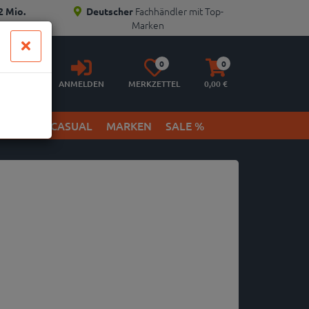
Fachhändler mit Top-
2 Mio.
Deutscher
Marken
Anmelden
Merkzettel
Warenkorb
0
0
aufklappen
aufklappen
ANMELDEN
MERKZETTEL
0,
00
€
ETWEAR & CASUAL
MARKEN
SALE %