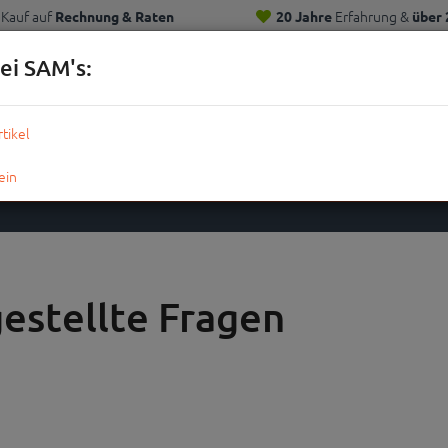
Kauf auf
Erfahrung &
Rechnung & Raten
20 Jahre
über 
Kunden
ei SAM's:
KOMPLETTRÄDER
TEILE
ZUBEHÖR
OUTDOOR
STRE
gestellte Fragen