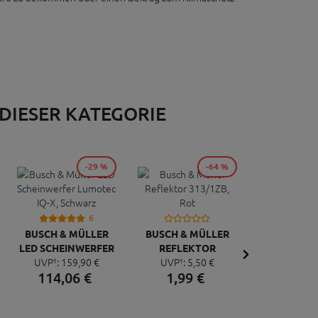
 DIESER KATEGORIE
-29 %
-64 %
6
BUSCH & MÜLLER
BUSCH & MÜLLER
LED SCHEINWERFER
REFLEKTOR
BUSCH & 
UVP¹:
159,
90
€
UVP¹:
5,
50
€
LUMOTEC IQ-X,
313/1ZB, ROT
AKKU 
114,
06
€
1,
99
€
UVP¹:
31
SCHWARZ
RÜCKLI
25,
45
TOPLIGHT 
SCHWA