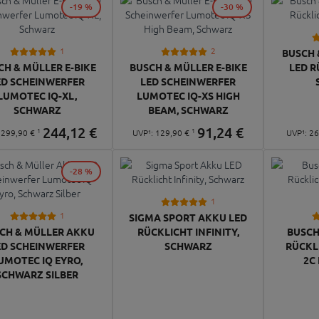
-19 %
-30 %
1
2
BUSCH 
CH & MÜLLER E-BIKE
BUSCH & MÜLLER E-BIKE
LED R
ED SCHEINWERFER
LED SCHEINWERFER
LUMOTEC IQ-XL,
LUMOTEC IQ-XS HIGH
SCHWARZ
BEAM, SCHWARZ
244,
12
€
91,
24
€
1
1
:
299,
90
€
UVP¹:
129,
90
€
UVP¹:
26
-28 %
1
1
SIGMA SPORT AKKU LED
CH & MÜLLER AKKU
RÜCKLICHT INFINITY,
BUSCH
ED SCHEINWERFER
SCHWARZ
RÜCKL
UMOTEC IQ EYRO,
2C
SCHWARZ SILBER