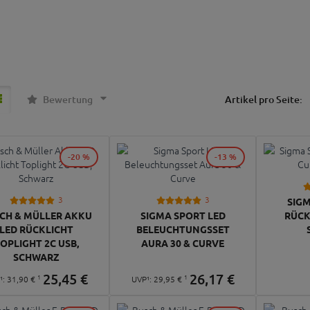
Bewertung
Artikel pro Seite:
-20 %
-13 %
3
3
SIGM
CH & MÜLLER AKKU
SIGMA SPORT LED
RÜCK
LED RÜCKLICHT
BELEUCHTUNGSSET
OPLIGHT 2C USB,
AURA 30 & CURVE
SCHWARZ
25,
45
€
26,
17
€
1
1
¹:
31,
90
€
UVP¹:
29,
95
€