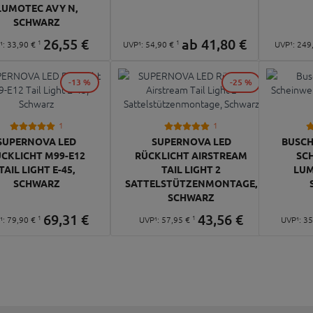
LUMOTEC AVY N,
SCHWARZ
26,
55
€
ab
41,
80
€
1
1
¹:
33,
90
€
UVP¹:
54,
90
€
UVP¹:
249
-13 %
-25 %
1
1
SUPERNOVA LED
SUPERNOVA LED
BUSCH
CKLICHT M99-E12
RÜCKLICHT AIRSTREAM
SC
TAIL LIGHT E-45,
TAIL LIGHT 2
LUM
SCHWARZ
SATTELSTÜTZENMONTAGE,
SCHWARZ
69,
31
€
43,
56
€
1
1
¹:
79,
90
€
UVP¹:
57,
95
€
UVP¹:
35