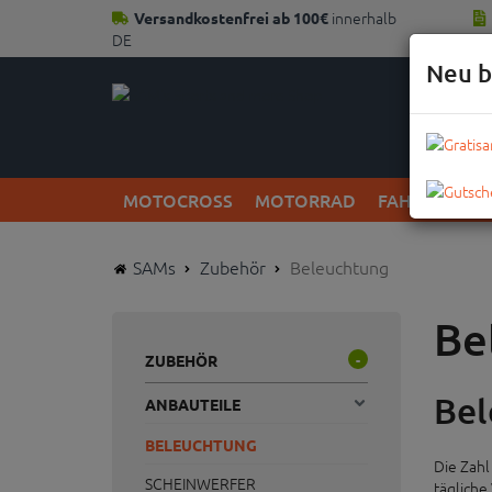
innerhalb
Versandkostenfrei ab 100€
DE
Neu b
MOTOCROSS
MOTORRAD
FAHRRAD
SAMs
Zubehör
Beleuchtung
Be
ZUBEHÖR
-
Bel
ANBAUTEILE
BELEUCHTUNG
Die Zahl
SCHEINWERFER
tägliche