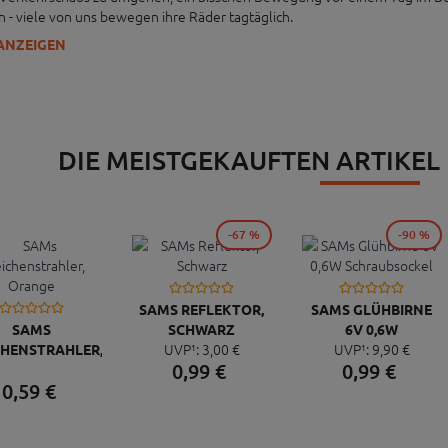
en - viele von uns bewegen ihre Räder tagtäglich.
ANZEIGEN
DIE MEISTGEKAUFTEN ARTIKEL
-67 %
-90 %
SAMS REFLEKTOR,
SAMS GLÜHBIRNE
SAMS
SCHWARZ
6V 0,6W
UVP¹:
3,
00
€
UVP¹:
9,
90
€
CHENSTRAHLER,
SCHRAUBSOCKEL
0,
99
€
0,
99
€
ORANGE
0,
59
€