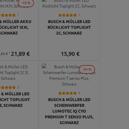
-19 %
1
1
& MÜLLER AKKU
BUSCH & MÜLLER LED
ÜCKLICHT IXXI,
RÜCKLICHT TOPLIGHT
SCHWARZ
2C, SCHWARZ
21,
89
€
15,
90
€
1
,
90
€
-24 %
3
6
 & MÜLLER LED
ICHT TOPLIGHT
BUSCH & MÜLLER LED
 E, SCHWARZ
SCHEINWERFER
LUMOTEC IQ CYO
PREMIUM T SENSO PLUS,
SCHWARZ