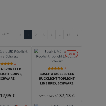
24
1
2
3
4
...
18
-26 %
2
3
A SPORT LED
LICHT CURVE,
BUSCH & MÜLLER LED
SCHWARZ
RÜCKLICHT TOPLIGHT
LINE BREX, SCHWARZ
12,
95
€
37,
13
€
1
UVP¹:
49,
90
€