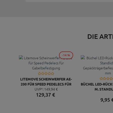
DIE ART
-14 %
LITEMOVE SCHEINWERFER AE-
200 FÜR SPEED PEDELECS FÜR
BÜCHEL LED-RÜCKL
UVP¹:
149,
94
€
GABELBEFESTIGUNG
M. STANDL
129,
37
€
GEPÄCKTRÄGERB
9,
95
50-80 