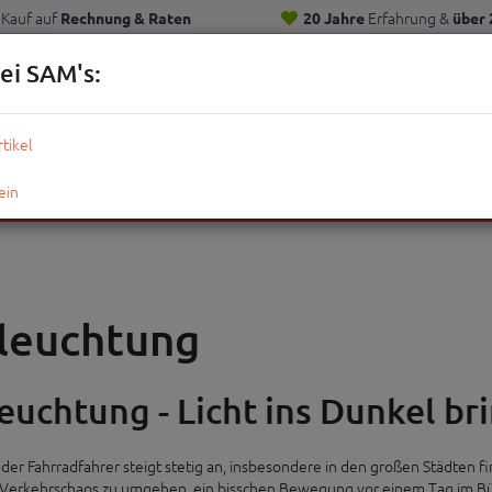
Kauf auf
Erfahrung &
Rechnung & Raten
20 Jahre
über 
Kunden
ei SAM's:
KOMPLETTRÄDER
TEILE
ZUBEHÖR
OUTDOOR
STRE
leuchtung
euchtung - Licht ins Dunkel br
 der Fahrradfahrer steigt stetig an, insbesondere in den großen Städten 
 Verkehrschaos zu umgehen, ein bisschen Bewegung vor einem Tag im B