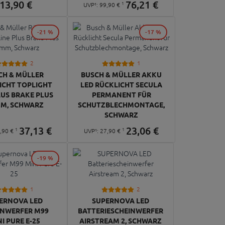
13,
90
€
76,
21
€
1
UVP¹:
99,
90
€
-21 %
-17 %
2
1
CH & MÜLLER
BUSCH & MÜLLER AKKU
ICHT TOPLIGHT
LED RÜCKLICHT SECULA
LUS BRAKE PLUS
PERMANENT FÜR
MM, SCHWARZ
SCHUTZBLECHMONTAGE,
SCHWARZ
37,
13
€
23,
06
€
1
1
,
90
€
UVP¹:
27,
90
€
-19 %
1
2
ERNOVA LED
SUPERNOVA LED
INWERFER M99
BATTERIESCHEINWERFER
I PURE E-25
AIRSTREAM 2, SCHWARZ