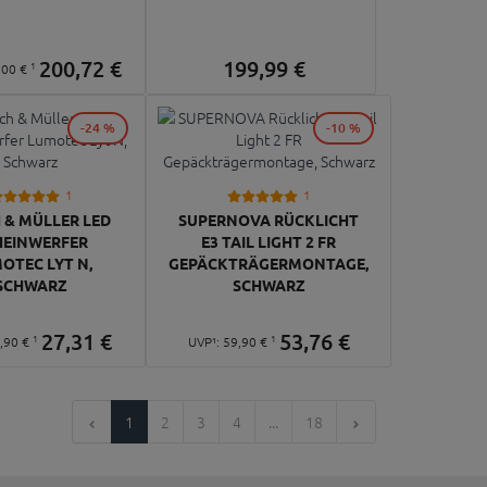
200,
72
€
199,
99
€
1
,
00
€
-24 %
-10 %
1
1
 & MÜLLER LED
SUPERNOVA RÜCKLICHT
HEINWERFER
E3 TAIL LIGHT 2 FR
OTEC LYT N,
GEPÄCKTRÄGERMONTAGE,
SCHWARZ
SCHWARZ
27,
31
€
53,
76
€
1
1
,
90
€
UVP¹:
59,
90
€
1
2
3
4
...
18