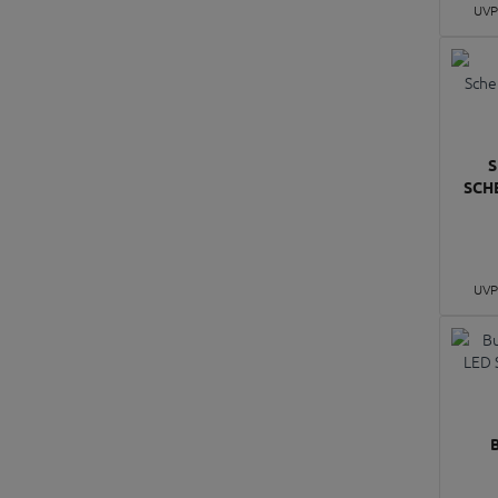
UVP
S
SCH
UVP