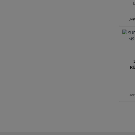
UVP
RÜ
UVP