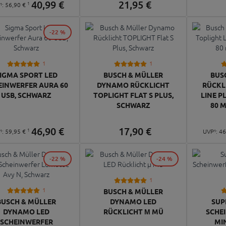
40,
99
€
21,
95
€
1
¹:
56,
90
€
-22 %
1
1
IGMA SPORT LED
BUSCH & MÜLLER
BUS
EINWERFER AURA 60
DYNAMO RÜCKLICHT
RÜCKL
USB, SCHWARZ
TOPLIGHT FLAT S PLUS,
LINE P
SCHWARZ
80 
46,
90
€
17,
90
€
1
¹:
59,
95
€
UVP¹:
46
-22 %
-24 %
1
1
BUSCH & MÜLLER
BUSCH & MÜLLER
DYNAMO LED
SUP
DYNAMO LED
RÜCKLICHT Μ MÜ
SCHE
SCHEINWERFER
MIN