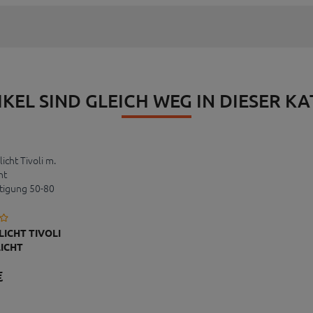
IKEL SIND GLEICH WEG IN DIESER K
ICHT TIVOLI
ICHT
EFESTIGUNG
€
MM