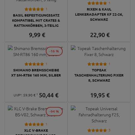
1
1
RIXEN & KAUL
LENKERADAPTER KF 22-26,
BASIL BEFESTIGUNGSSATZ
SCHWARZ
KOMPATIBEL MIT CRATES &
RATTANKÖRBEN, 3-TEILIG
9,
99
€
22,
90
€
-16 %
1
1
SHIMANO BREMSSCHEIBE
TOPEAK
XT SM-RT86 160 MM, SILBER
TASCHENHALTERUNG FIXER
8, SCHWARZ
50,
44
€
19,
95
€
1
UVP¹:
59,
90
€
-94 %
1
3
XLC V-BRAKE