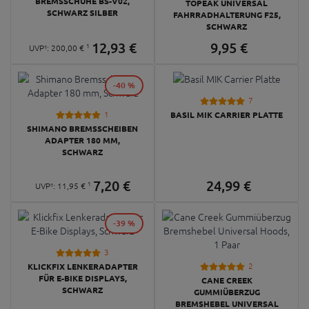
BREMSSCHUHE BS-V02,
TOPEAK UNIVERSAL
SCHWARZ SILBER
FAHRRADHALTERUNG F25,
SCHWARZ
12,
93
€
9,
95
€
1
UVP¹:
200,
00
€
-40 %
7
1
BASIL MIK CARRIER PLATTE
SHIMANO BREMSSCHEIBEN
ADAPTER 180 MM,
SCHWARZ
7,
20
€
24,
99
€
1
UVP¹:
11,
95
€
-39 %
3
2
KLICKFIX LENKERADAPTER
FÜR E-BIKE DISPLAYS,
CANE CREEK
SCHWARZ
GUMMIÜBERZUG
BREMSHEBEL UNIVERSAL