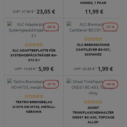
HOODS, 1 PAAR
23,
05
€
11,
99
€
1
UVP¹:
37,
90
€
-68 %
-97 %
XLC BREMSSCHUHE
CANTILEVER BS-C01,
XLC ADAPTERPLATTE FÜR
SCHWARZ
SYSTEMGEPÄCKTRÄGER BA-
X13 5:1
5,
99
€
1,
99
€
1
1
UVP¹:
19,
00
€
UVP¹:
65,
00
€
-47 %
-44 %
TEKTRO BREMSBELAG
A10YS HD-M735, METALL-
GHOST
KERAMIK
TRINKFLASCHENHALTER
GND51 BC-A03, TOPCAGE
ALLOY