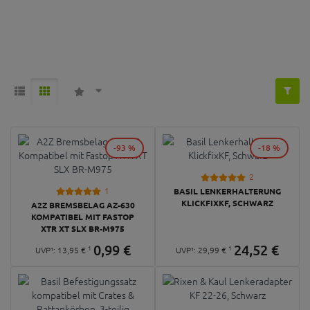
-93 %
-18 %
2
1
BASIL LENKERHALTERUNG
KLICKFIXKF, SCHWARZ
A2Z BREMSBELAG AZ-630
KOMPATIBEL MIT FASTOP
XTR XT SLX BR-M975
0,
99
€
24,
52
€
1
1
UVP¹:
13,
95
€
UVP¹:
29,
99
€