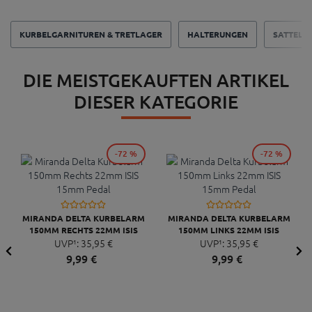
KURBELGARNITUREN & TRETLAGER
HALTERUNGEN
SATTELK
DIE MEISTGEKAUFTEN ARTIKEL
DIESER KATEGORIE
-72 %
-72 %
MIRANDA DELTA KURBELARM
MIRANDA DELTA KURBELARM
150MM RECHTS 22MM ISIS
150MM LINKS 22MM ISIS
UVP¹:
15MM PEDAL
35,
95
€
UVP¹:
15MM PEDAL
35,
95
€
9,
99
€
9,
99
€