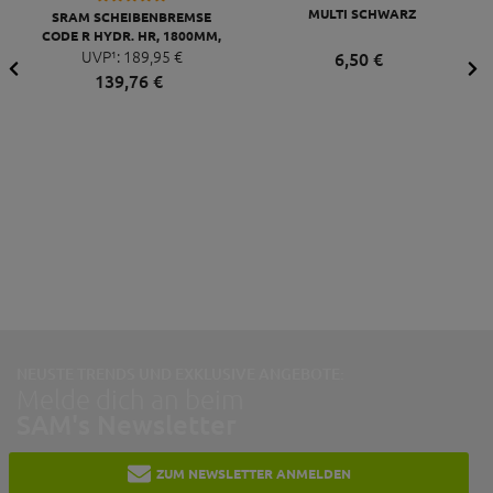
MULTI SCHWARZ
SRAM SCHEIBENBREMSE
CODE R HYDR. HR, 1800MM,
DIFF.BLACK, OHNE SCHEIBE,
UVP¹:
189,
95
€
6,
50
€
B1
139,
76
€
NEUSTE TRENDS UND EXKLUSIVE ANGEBOTE:
Melde dich an beim
SAM's Newsletter
ZUM NEWSLETTER ANMELDEN