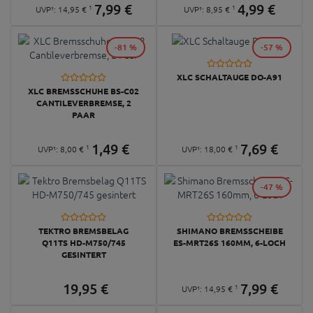
7,
99
€
4,
99
€
1
1
UVP¹:
14,
95
€
UVP¹:
8,
95
€
-81 %
-57 %
XLC SCHALTAUGE DO-A91
XLC BREMSSCHUHE BS-C02
CANTILEVERBREMSE, 2
PAAR
1,
49
€
7,
69
€
1
1
UVP¹:
8,
00
€
UVP¹:
18,
00
€
-47 %
TEKTRO BREMSBELAG
SHIMANO BREMSSCHEIBE
Q11TS HD-M750/745
ES-MRT26S 160MM, 6-LOCH
GESINTERT
19,
95
€
7,
99
€
1
UVP¹:
14,
95
€