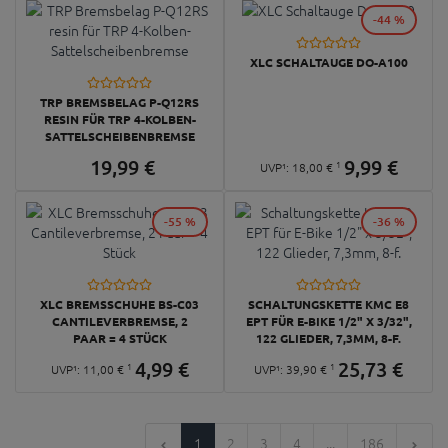
-44 %
XLC SCHALTAUGE DO-A100
TRP BREMSBELAG P-Q12RS
RESIN FÜR TRP 4-KOLBEN-
SATTELSCHEIBENBREMSE
19,
99
€
9,
99
€
1
UVP¹:
18,
00
€
-55 %
-36 %
XLC BREMSSCHUHE BS-C03
SCHALTUNGSKETTE KMC E8
CANTILEVERBREMSE, 2
EPT FÜR E-BIKE 1/2" X 3/32",
PAAR = 4 STÜCK
122 GLIEDER, 7,3MM, 8-F.
4,
99
€
25,
73
€
1
1
UVP¹:
11,
00
€
UVP¹:
39,
90
€
1
2
3
4
...
186