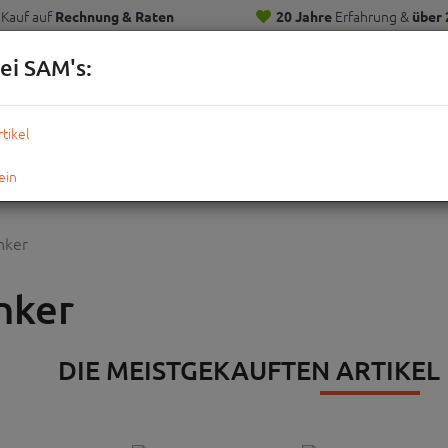
Kauf auf
Erfahrung &
Rechnung & Raten
20 Jahre
über 
Kunden
ei SAM's:
KOMPLETTRÄDER
TEILE
ZUBEHÖR
OUTDOOR
STRE
nker
nker
DIE MEISTGEKAUFTEN ARTIKEL