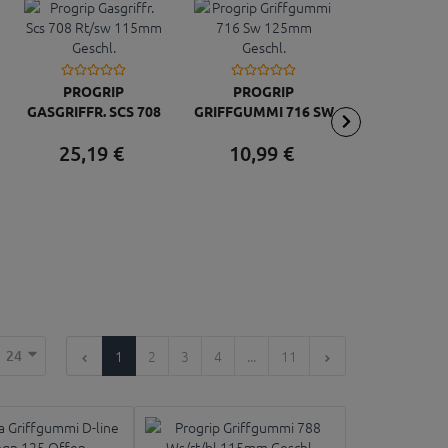
VICMA BRE
PROGRIP
PROGRIP
SILBER, 
GASGRIFFR. SCS 708
GRIFFGUMMI 716 SW
38,
68
RT/SW 115MM
125MM GESCHL.
25,
19
€
10,
99
€
GESCHL.
24
1
2
3
4
...
11