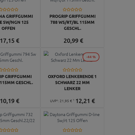
NA GRIFFGUMMI
PROGRIP GRIFFGUMMI
NE SW/NGN 125
788 WS/RT/BL 115MM
OFFEN
GESCHL.
17,
15
€
20,
99
€
-44 %
IP GRIFFGUMMI
OXFORD LENKERENDE 1
 115MM GESCHL.
SCHWARZ 22 MM
LENKER
10,
19
€
12,
21
€
1
UVP¹:
21,
95
€