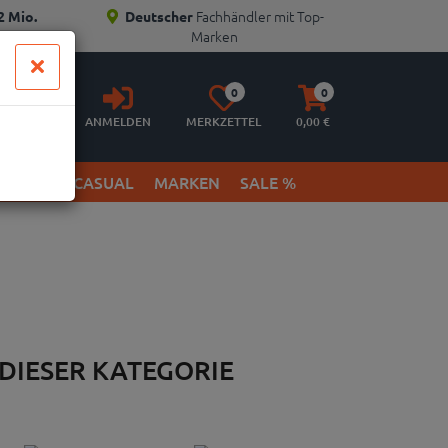
Fachhändler mit Top-
2 Mio.
Deutscher
Marken
Anmelden
Merkzettel
Warenkorb
0
0
aufklappen
aufklappen
ANMELDEN
MERKZETTEL
0,
00
€
ETWEAR & CASUAL
MARKEN
SALE %
 DIESER KATEGORIE