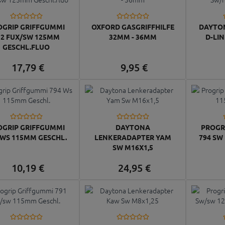
OGRIP GRIFFGUMMI
OXFORD GASGRIFFHILFE
DAYTO
32 FUX/SW 125MM
32MM - 36MM
D-LI
GESCHL.FLUO
17,
79
€
9,
95
€
OGRIP GRIFFGUMMI
DAYTONA
PROGR
 WS 115MM GESCHL.
LENKERADAPTER YAM
794 SW
SW M16X1,5
10,
19
€
24,
95
€