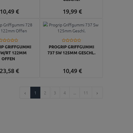
10,
49
€
19,
99
€
IP GRIFFGUMMI
PROGRIP GRIFFGUMMI
SW/RT 122MM
737 SW 125MM GESCHL.
OFFEN
23,
58
€
10,
49
€
1
2
3
4
...
11