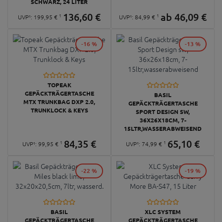
SCHWARZ, 24 LITER
136,
60
€
ab
46,
09
€
1
1
UVP¹:
199,
95
€
UVP¹:
84,
99
€
-16 %
-13 %
TOPEAK
GEPÄCKTRÄGERTASCHE
BASIL
MTX TRUNKBAG DXP 2.0,
GEPÄCKTRÄGERTASCHE
TRUNKLOCK & KEYS
SPORT DESIGN SW,
36X26X18CM, 7-
15LTR,WASSERABWEISEND
84,
35
€
65,
10
€
1
1
UVP¹:
99,
95
€
UVP¹:
74,
99
€
-22 %
-19 %
BASIL
XLC SYSTEM
GEPÄCKTRÄGERTASCHE
GEPÄCKTRÄGERTASCHE