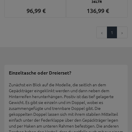
36LTR
96,
99
€
136,
99
€
1
Einzeltasche oder Dreierset?
Zunächst ein Blick auf die Modelle, die seitlich an dem
Gepäckträger eingeklinkt werden und dann neben dem
Hinterreifen herunterhängen. Positiv ist das tief gelagerte
Gewicht. Es gibt sie einzeln und im Doppel, wobei es
zusammengefügte und trennbare Doppel gibt. Die
gekoppelten Doppel lassen sich mit ihrem stabilen Mittelteil
einfach unter der Federklappe über den Gepäckträger legen
und per Haken am unteren Rahmen befestigen. Die anderen
Taschen haben den Vorteil, dass du notfalls auch mit nur einem