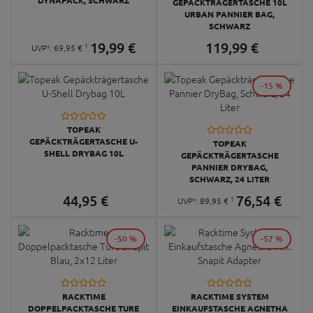
DYNAPACK, SCHWARZ
GEPÄCKTRÄGERTASCHE 10L
URBAN PANNIER BAG,
SCHWARZ
19,
99
€
119,
99
€
1
UVP¹:
69,
95
€
-15 %
TOPEAK
GEPÄCKTRÄGERTASCHE U-
TOPEAK
SHELL DRYBAG 10L
GEPÄCKTRÄGERTASCHE
PANNIER DRYBAG,
SCHWARZ, 24 LITER
44,
95
€
76,
54
€
1
UVP¹:
89,
95
€
-50 %
-57 %
RACKTIME
RACKTIME SYSTEM
DOPPELPACKTASCHE TURE
EINKAUFSTASCHE AGNETHA