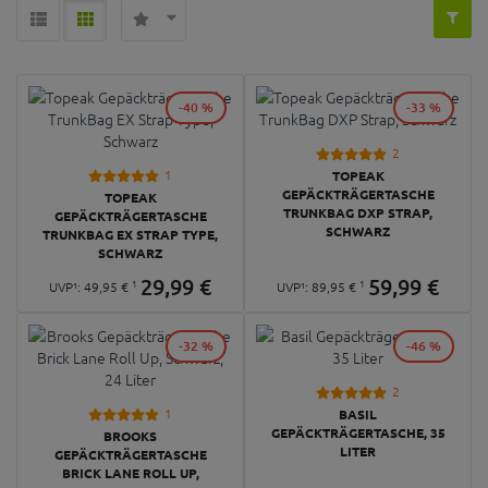
-40 %
-33 %
2
1
TOPEAK
GEPÄCKTRÄGERTASCHE
TOPEAK
TRUNKBAG DXP STRAP,
GEPÄCKTRÄGERTASCHE
SCHWARZ
TRUNKBAG EX STRAP TYPE,
SCHWARZ
29,
99
€
59,
99
€
1
1
UVP¹:
49,
95
€
UVP¹:
89,
95
€
-32 %
-46 %
2
1
BASIL
GEPÄCKTRÄGERTASCHE, 35
BROOKS
LITER
GEPÄCKTRÄGERTASCHE
BRICK LANE ROLL UP,