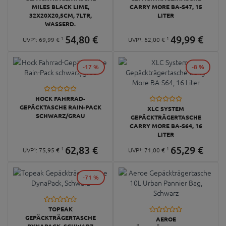
MILES BLACK LIME,
CARRY MORE BA-S47, 15
32X20X20,5CM, 7LTR,
LITER
WASSERD.
54,
80
€
49,
99
€
1
1
UVP¹:
69,
99
€
UVP¹:
62,
00
€
-17 %
-8 %
HOCK FAHRRAD-
GEPÄCKTASCHE RAIN-PACK
XLC SYSTEM
SCHWARZ/GRAU
GEPÄCKTRÄGERTASCHE
CARRY MORE BA-S64, 16
LITER
62,
83
€
65,
29
€
1
1
UVP¹:
75,
95
€
UVP¹:
71,
00
€
-71 %
TOPEAK
GEPÄCKTRÄGERTASCHE
AEROE