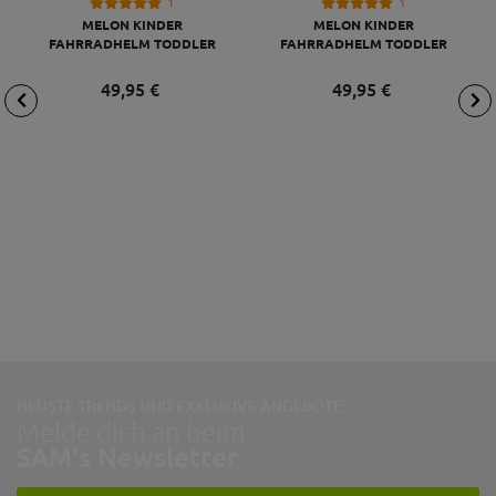
1
1
MELON KINDER
MELON KINDER
FAHRRADHELM TODDLER
FAHRRADHELM TODDLER
BABY
BABY
49,
95
€
49,
95
€
NEUSTE TRENDS UND EXKLUSIVE ANGEBOTE:
Melde dich an beim
SAM's Newsletter