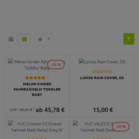
-35 %
1
LUMOS RAIN COVER, OS
MELON KINDER
FAHRRADHELM TODDLER
BABY
ab
45,
78
€
15,
00
€
1
UVP¹:
69,
95
€
-28 %