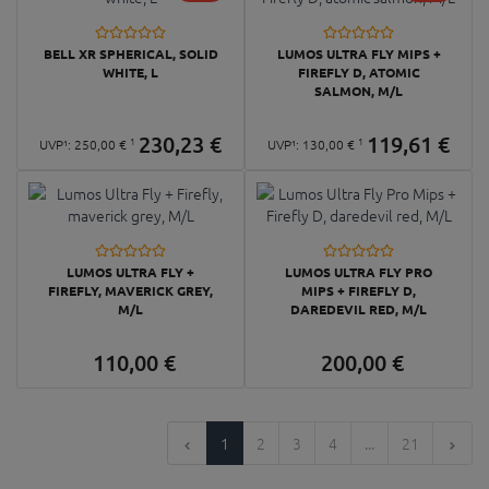
BELL XR SPHERICAL, SOLID
LUMOS ULTRA FLY MIPS +
WHITE, L
FIREFLY D, ATOMIC
SALMON, M/L
230,
23
€
119,
61
€
1
1
UVP¹:
250,
00
€
UVP¹:
130,
00
€
LUMOS ULTRA FLY +
LUMOS ULTRA FLY PRO
FIREFLY, MAVERICK GREY,
MIPS + FIREFLY D,
M/L
DAREDEVIL RED, M/L
110,
00
€
200,
00
€
1
2
3
4
...
21