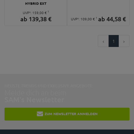
HYBRID EXT
1
UVP¹:
159,
00
€
ab
139,
38
€
ab
44,
58
€
1
UVP¹:
109,
00
€
1
NEUSTE TRENDS UND EXKLUSIVE ANGEBOTE:
Melde dich an beim
SAM's Newsletter
ZUM NEWSLETTER ANMELDEN