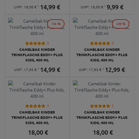
14,
99
€
9,
99
€
1
1
UVP¹:
18,
00
€
UVP¹:
18,
00
€
-16 %
-28 %
3
3
CAMELBAK KINDER
CAMELBAK KINDER
TRINKFLASCHE EDDY+ PLUS
TRINKFLASCHE EDDY+ PLUS
KIDS, 400 ML
KIDS, 400 ML
14,
99
€
12,
99
€
1
1
UVP¹:
17,
95
€
UVP¹:
17,
95
€
3
2
CAMELBAK KINDER
CAMELBAK KINDER
TRINKFLASCHE EDDY+ PLUS
TRINKFLASCHE EDDY+ PLUS
KIDS, 400 ML
KIDS, 400 ML
18,
00
€
18,
00
€