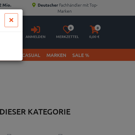
Fachhändler mit Top-
2 Mio.
Deutscher
Marken
Anmelden
Merkzettel
Warenkorb
0
0
aufklappen
aufklappen
ANMELDEN
MERKZETTEL
0,
00
€
ETWEAR & CASUAL
MARKEN
SALE %
 DIESER KATEGORIE