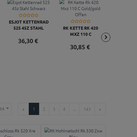
ESJOT KETTENRAD
525 45Z STAHL
RK KETTE RK 420
RK KETTE 
SCHWARZ
MXZ 110 C
HSB 13
36,
30
€
GOLD/GOLD OFFEN
BLAU/SC
30,
85
€
33,
72
OFFE
24
1
2
3
4
...
143