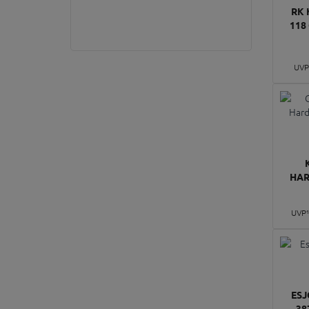
RK 
118
UVP
HAR
UVP
ESJ
38