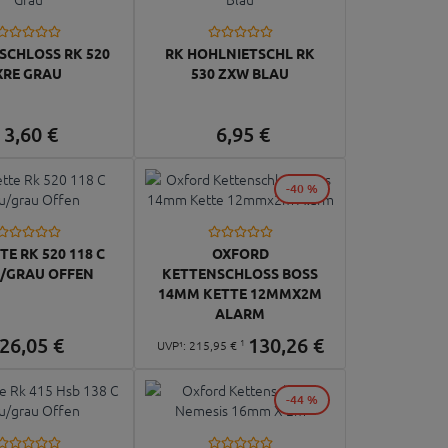
PSCHLOSS RK 520
RK HOHLNIETSCHL RK
XRE GRAU
530 ZXW BLAU
3,
60
€
6,
95
€
-40 %
TE RK 520 118 C
OXFORD
/GRAU OFFEN
KETTENSCHLOSS BOSS
14MM KETTE 12MMX2M
ALARM
26,
05
€
130,
26
€
1
UVP¹:
215,
95
€
-44 %