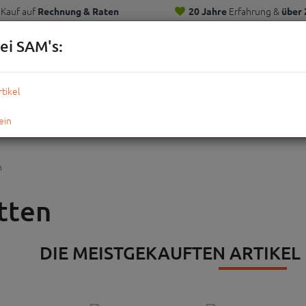
Kauf auf
Erfahrung &
Rechnung & Raten
20 Jahre
über 
Kunden
ei SAM's:
KOMPLETTRÄDER
TEILE
ZUBEHÖR
OUTDOOR
STRE
n
tten
DIE MEISTGEKAUFTEN ARTIKEL