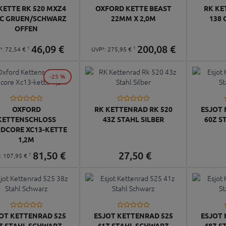
KETTE RK 520 MXZ4
OXFORD KETTE BEAST
RK KE
 C GRUEN/SCHWARZ
22MM X 2,0M
138 
OFFEN
46,
09
€
200,
08
€
1
1
¹:
72,
54
€
UVP¹:
275,
95
€
-25 %
OXFORD
RK KETTENRAD RK 520
ESJOT 
KETTENSCHLOSS
43Z STAHL SILBER
60Z S
DCORE XC13-KETTE
1,2M
81,
50
€
27,
50
€
1
¹:
107,
95
€
OT KETTENRAD 525
ESJOT KETTENRAD 525
ESJOT 
Z STAHL SCHWARZ
41Z STAHL SCHWARZ
48Z S