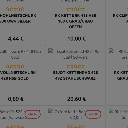
 HOHLNIETSCHL RK
RK KETTE RK 415 HSB
RK CLI
530 UWV SILBER
108 C GRAU/GRAU
OFFEN
4,
44
€
10,
00
€
 VOLLNIETSCHL RK
ESJOT KETTENRAD 428
RK KET
428 HSB GOLD
49Z STAHL SCHWARZ
GRAU
0,
89
€
20,
60
€
-36 %
-27 %