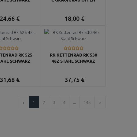
24,
66
€
18,
00
€
TENRAD RK 525
RK KETTENRAD RK 530
TAHL SCHWARZ
46Z STAHL SCHWARZ
31,
68
€
37,
75
€
1
2
3
4
...
143