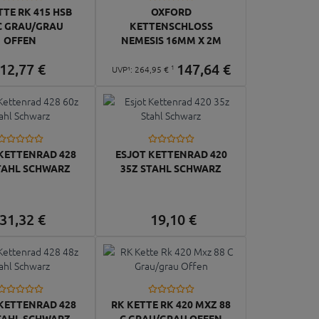
TTE RK 415 HSB
OXFORD
C GRAU/GRAU
KETTENSCHLOSS
OFFEN
NEMESIS 16MM X 2M
12,
77
€
147,
64
€
1
UVP¹:
264,
95
€
KETTENRAD 428
ESJOT KETTENRAD 420
TAHL SCHWARZ
35Z STAHL SCHWARZ
31,
32
€
19,
10
€
KETTENRAD 428
RK KETTE RK 420 MXZ 88
TAHL SCHWARZ
C GRAU/GRAU OFFEN