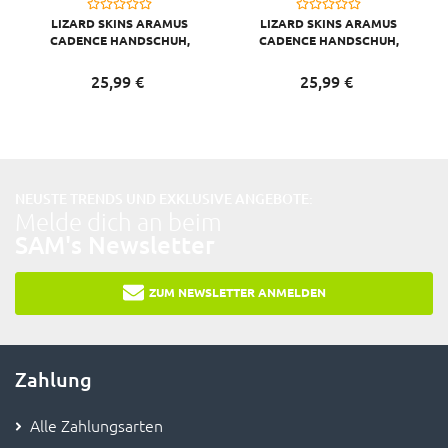
LIZARD SKINS ARAMUS
LIZARD SKINS ARAMUS
CADENCE HANDSCHUH,
CADENCE HANDSCHUH,
DIAMOND WHITE, S/8
DIAMOND WHITE, XS/7
25,
99
€
25,
99
€
NEUSTE TRENDS UND EXKLUSIVE ANGEBOTE:
Melde dich an beim
SAM's Newsletter
ZUM NEWSLETTER ANMELDEN
Zahlung
Alle Zahlungsarten