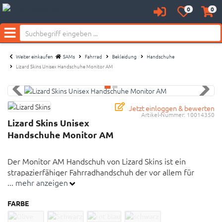
0
0
Anmelden
Merkzettel
Waren
Neu bei SAM's:
aufklappen
aufkl
Menü
Weiter einkaufen
SAMs
Fahrrad
Bekleidung
Handschuhe
Lizard Skins Unisex Handschuhe Monitor AM
Jetzt einloggen & bewerten
Artikel-Nummer:
10014350
Lizard Skins Unisex
Handschuhe Monitor AM
Der Monitor AM Handschuh von Lizard Skins ist ein
strapazierfähiger Fahrradhandschuh der vor allem für
... mehr anzeigen
Mountainbike und Enduro ausgelegt ist.
FARBE
MTB-Handschuhe