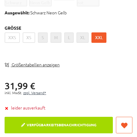
Touchscreen Kompatibel
Klettverschluss
Schwarz Neon Gelb
Ausgewählt:
Handinnenfläche aus Kunstleder
Vorgeformte Fingergelenke
GRÖSSE
XXS
XS
S
M
L
XL
XXL
Größentabellen anzeigen
31,
99
€
inkl. MwSt.
zzgl. Versand*
leider ausverkauft
VERFÜGBARKEITSBENACHRICHTIGUNG