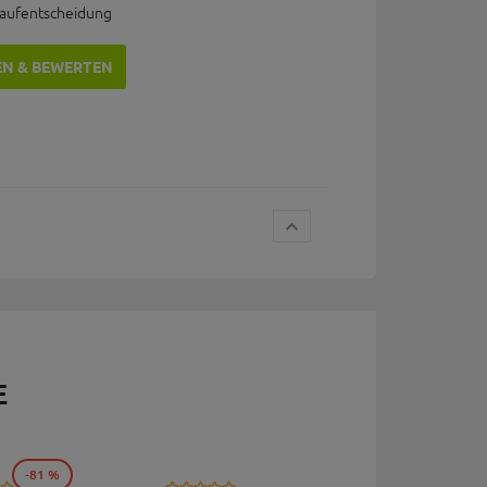
Kaufentscheidung
EN & BEWERTEN
E
-81 %