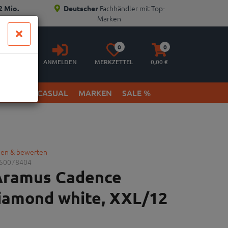
Fachhändler mit Top-
2 Mio.
Deutscher
Marken
Anmelden
Merkzettel
Warenkorb
0
0
aufklappen
aufklappen
ANMELDEN
MERKZETTEL
0,
00
€
ETWEAR & CASUAL
MARKEN
SALE %
gen & bewerten
50078404
 Aramus Cadence
iamond white, XXL/12