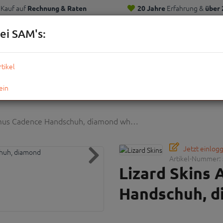
Kauf auf
Erfahrung &
Rechnung & Raten
20 Jahre
über 
Kunden
ei SAM's:
KOMPLETTRÄDER
TEILE
ZUBEHÖR
OUTDOOR
STRE
amus Cadence Handschuh, diamond wh…
Jetzt einlog
Artikel-Nummer:
Lizard Skins
Handschuh, d