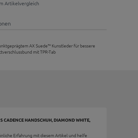
 Artikelvergleich
ionen
s punktgeprägtem AX Suede™ Kunstleder für bessere
ettverschlussbund mit TPR-Tab
US CADENCE HANDSCHUH, DIAMOND WHITE,
önliche Erfahrung mit diesem Artikel und helfe