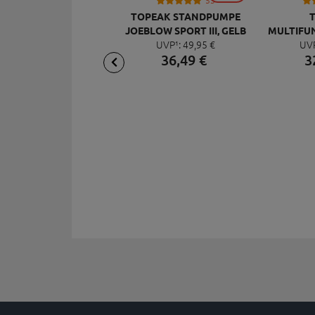
53
TOPEAK STANDPUMPE
JOEBLOW SPORT III, GELB
UVP¹:
49,
95
€
MULTIFU
36,
49
€
UV
MI
3