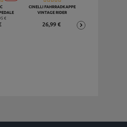
CINELLI FAHRRADKAPPE
TOPEAK
VINTAGE RIDER
RÜCKSCHLAGVENT
C
JOEBLOW ACE, SCHW
26,
99
€
2,
95
€
PEDALE
95
€
DELUXE
€