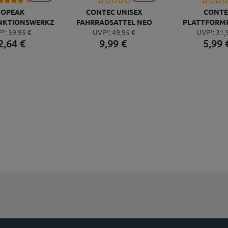
9
CONTE
TOPEAK
CONTEC UNISEX
PLATTFORM
UVP¹:
31,
NKTIONSWERKZEUG
FAHRRADSATTEL NEO
QUICK NEO 
5,
99
P¹:
39,
95
€
UVP¹:
49,
95
€
NI 20 PRO
PACE ZX CUT
2,
64
€
9,
99
€