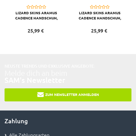
LIZARD SKINS ARAMUS
LIZARD SKINS ARAMUS
CADENCE HANDSCHUH,
CADENCE HANDSCHUH,
DIAMOND WHITE, S/8
DIAMOND WHITE, XS/7
25,
99
€
25,
99
€
NEUSTE TRENDS UND EXKLUSIVE ANGEBOTE:
Melde dich an beim
SAM's Newsletter
ZUM NEWSLETTER ANMELDEN
Zahlung
Alle Zahlungsarten