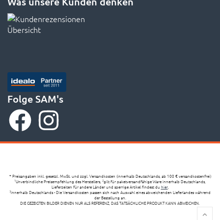
Was unsere Kunden denken
Folge SAM's
* Preisangaben inkl. gesetzl. MwSt. und zzgl. Versandkosten (innerhalb Deutschlands, ab 100 € versandkostenfrei)
Unverbindliche Preisempfehlung des Herstellers,
gilt für paketversandfähige Ware innerhalb Deutschlands,
1
2
Lieferzeiten für andere Länder und sperrige Artikel findest du
hier
,
innerhalb Deutschlands - Die Versandkosten passen sich nach Auswahl eines abweichenden Lieferlandes während
3
der Bestellung an.
DIE GEZEIGTEN BILDER DIENEN NUR ALS REFERENZ, DAS TATSÄCHLICHE PRODUKT KANN ABWEICHEN.