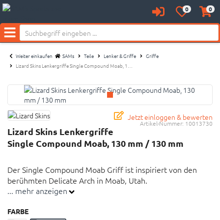
Neu bei SAM's:
0
0
Anmelden
Merkzettel
Waren
aufklappen
aufkl
Menü
Weiter einkaufen
SAMs
Teile
Lenker & Griffe
Griffe
Lizard Skins Lenkergriffe Single Compound Moab, 1…
Jetzt einloggen & bewerten
Artikel-Nummer:
10013730
Lizard Skins Lenkergriffe
Single Compound Moab, 130 mm / 130 mm
Der Single Compound Moab Griff ist inspiriert von den
berühmten Delicate Arch in Moab, Utah.
... mehr anzeigen
Länge: 130 mm
FARBE
Gewicht (mit Steckern): 100 g