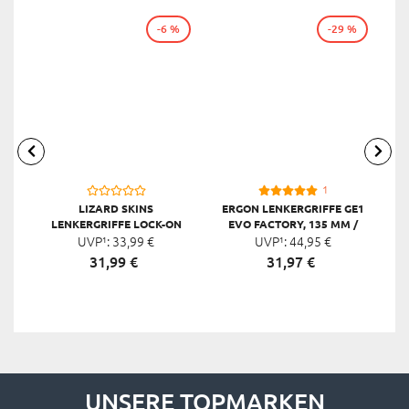
-6 %
-29 %
1
LIZARD SKINS
ERGON LENKERGRIFFE GE1
E
LENKERGRIFFE LOCK-ON
EVO FACTORY, 135 MM /
PEATY CHEERS, 130 MM /
UVP¹:
33,
99
€
UVP¹:
135 MM
44,
95
€
130 MM
31,
99
€
31,
97
€
UNSERE TOPMARKEN