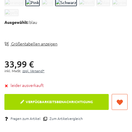
Gewicht (mit Stopfen und Verschlussband): 27 g
Material: Durasoft Polymer
blau
Ausgewählt:
Farben: Blau, Grün, Rot, Schwarz, Weiß, Gelb, Pink,
Orange
Größentabellen anzeigen
33,
99
€
inkl. MwSt.
zzgl. Versand*
leider ausverkauft
VERFÜGBARKEITSBENACHRICHTIGUNG
Fragen zum Artikel
Zum Artikelvergleich