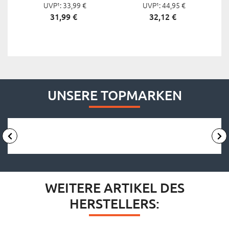
PEATY CHEERS, 130 MM /
UVP¹:
33,
99
€
UVP¹:
135 MM
44,
95
€
130 MM
31,
99
€
32,
12
€
UNSERE TOPMARKEN
WEITERE ARTIKEL DES
HERSTELLERS: