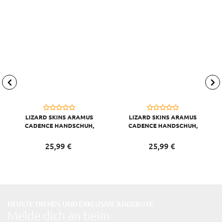
LIZARD SKINS ARAMUS
LIZARD SKINS ARAMUS
CADENCE HANDSCHUH,
CADENCE HANDSCHUH,
DIAMOND WHITE, S/8
DIAMOND WHITE, XS/7
25,
99
€
25,
99
€
NEUSTE TRENDS UND EXKLUSIVE ANGEBOTE:
Melde dich an beim