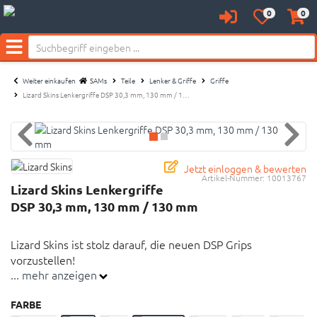
0
0
Anmelden
Merkzettel
Waren
Neu bei SAM's:
aufklappen
aufkl
Menü
Weiter einkaufen
SAMs
Teile
Lenker & Griffe
Griffe
Lizard Skins Lenkergriffe DSP 30,3 mm, 130 mm / 1…
Jetzt einloggen & bewerten
Artikel-Nummer:
10013767
Lizard Skins Lenkergriffe
DSP 30,3 mm, 130 mm / 130 mm
Lizard Skins ist stolz darauf, die neuen DSP Grips
vorzustellen!
... mehr anzeigen
Länge: 130 mm
FARBE
Durchmesser: 30,3 mm