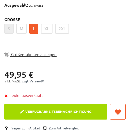
schnelltrocknend
Schwarz
Ausgewählt:
Integriertes Brillenputztuch
Mit Kopfhörerführung
GRÖSSE
S
M
L
XL
2XL
Größentabellen anzeigen
49,
95
€
inkl. MwSt.
zzgl. Versand*
leider ausverkauft
VERFÜGBARKEITSBENACHRICHTIGUNG
Fragen zum Artikel
Zum Artikelvergleich