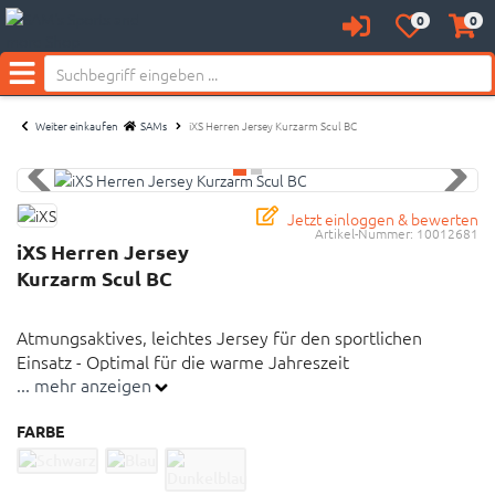
Neu bei SAM's:
0
0
Anmelden
Merkzettel
Waren
aufklappen
aufkl
Menü
Weiter einkaufen
SAMs
iXS Herren Jersey Kurzarm Scul BC
Jetzt einloggen & bewerten
Artikel-Nummer:
10012681
iXS Herren Jersey
Kurzarm Scul BC
Atmungsaktives, leichtes Jersey für den sportlichen
Einsatz - Optimal für die warme Jahreszeit
... mehr anzeigen
Lockere Passform
FARBE
Mesh-Einsätze
Atmungsaktiv, feuchtigkeitstransportierend und