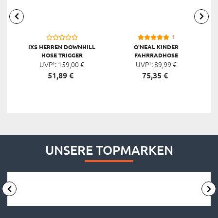
1
IXS HERREN DOWNHILL
O'NEAL KINDER
HOSE TRIGGER
FAHRRADHOSE
UVP¹:
159,
00
€
UVP¹:
TRAILFINDER
89,
99
€
51,
89
€
75,
35
€
UNSERE TOPMARKEN