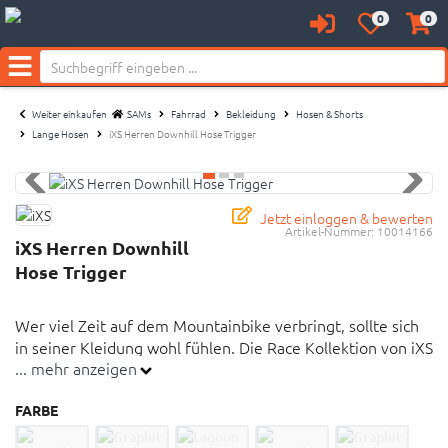
0
0
Anmelden
Merkzettel
Waren
Neu bei SAM's:
aufklappen
aufkl
Menü
Weiter einkaufen
SAMs
Fahrrad
Bekleidung
Hosen & Shorts
Lange Hosen
iXS Herren Downhill Hose Trigger
Jetzt einloggen & bewerten
Artikel-Nummer:
10014166
iXS Herren Downhill
Hose Trigger
Wer viel Zeit auf dem Mountainbike verbringt, sollte sich
in seiner Kleidung wohl fühlen. Die Race Kollektion von iXS
... mehr anzeigen
wurde optimal auf den Downhill und Enduro Race Einsatz
abgestimmt und ist etwas enger und anliegend
FARBE
geschnitten.