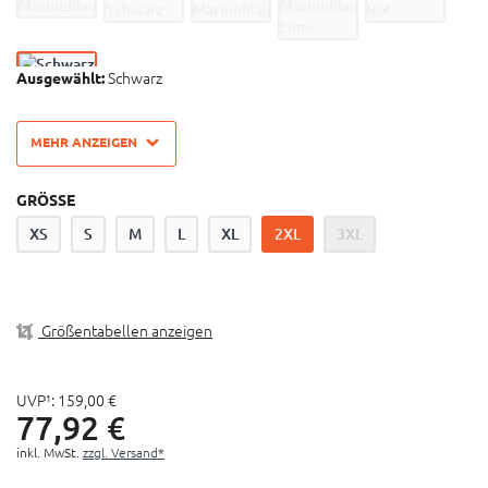
Wer viel Zeit auf dem Mountainbike verbringt, sollte
sich in seiner Kleidung wohl fühlen
Die Race Kollektion von iXS wurde optimal auf den
Schwarz
Ausgewählt:
Downhill und Enduro Race Einsatz abgestimmt und ist
etwas enger und anliegend geschnitten
MEHR ANZEIGEN
Es wurde hoher Wert auf Material und Funktion
gelegt, das Ergebnis sind weltcuperprobte Jerseys,
Hosen und Shorts, die auch Hobby-Downhillern hohe
GRÖSSE
Performance bieten
XS
S
M
L
XL
2XL
3XL
Das X-Stretch-Material bietet durch
multidirektionalen (4-Wege) Stretch mehr Komfort und
eine verbesserte Passform
Material: 92% Polyester, 8% Elasthane
Größentabellen anzeigen
UVP¹:
159,
00
€
77,
92
€
inkl. MwSt.
zzgl. Versand*