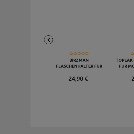
BIRZMAN
TOPEAK
FLASCHENHALTER FÜR
FÜR M
FAHRRADLENKER
CAGE
24,
90
€
2
PACKMAN, 2,5 LITER