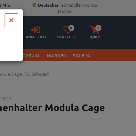
Fachhändler mit Top-
2 Mio.
Deutscher
Marken
Anmelden
Merkzettel
Warenkorb
0
0
aufklappen
aufklappen
ANMELDEN
MERKZETTEL
0,
00
€
ETWEAR & CASUAL
MARKEN
SALE %
dula Cage EX, Schwarz
00212
henhalter Modula Cage