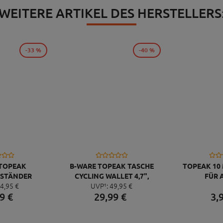
WEITERE ARTIKEL DES HERSTELLERS
-33 %
-40 %
 TOPEAK
B-WARE TOPEAK TASCHE
TOPEAK 10
STÄNDER
CYCLING WALLET 4,7",
FÜR 
4,
95
€
UVP¹:
49,
95
€
RX SCHWARZ,
SCHWARZ
9
€
29,
99
€
3,
BER