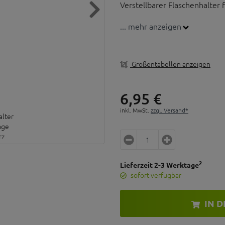
Verstellbarer Flaschenhalter 
... mehr anzeigen
Flaschenhalter
Material Kunststoff
Größe LxBxH 7,3 x 8,5 x 16
Größentabellen anzeigen
Gewicht ca. 52 g
6,
95
€
inkl. MwSt.
zzgl. Versand*
2
Lieferzeit 2-3 Werktage
sofort verfügbar
IN 