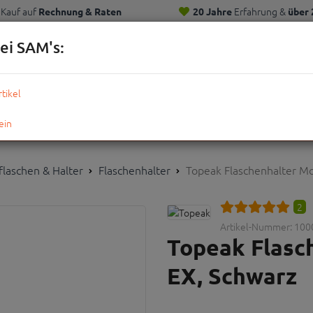
Kauf auf
Erfahrung &
Rechnung & Raten
20 Jahre
über 
Kunden
ei SAM's:
KOMPLETTRÄDER
TEILE
ZUBEHÖR
OUTDOOR
STRE
flaschen & Halter
Flaschenhalter
Topeak Flaschenhalter Mo
2
Artikel-Nummer:
100
Topeak Flasc
EX, Schwarz