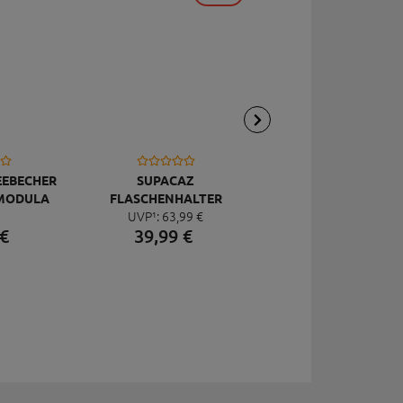
EEBECHER
SUPACAZ
TOPEAK
MODULA
FLASCHENHALTER
FLASCHENHALTE
UVP¹:
63,
99
€
SCHWARZ
SUPALITE
DUALSIDE CAGE
€
39,
99
€
14,
95
€