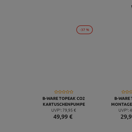
-37 %
B-WARE TOPEAK CO2
B-WARE
KARTUSCHENPUMPE
MONTAGE
UVP¹:
79,
95
€
UVP¹:
4
TUBIBOOSTER, SILBER
FLASHSTAND 
49,
99
€
29,
9
SIL