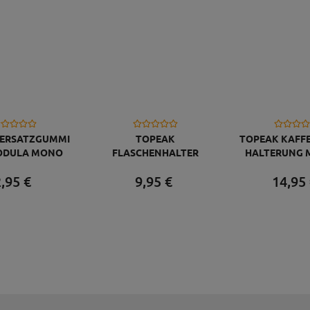
 ERSATZGUMMI
TOPEAK
TOPEAK KAFF
ODULA MONO
FLASCHENHALTER
HALTERUNG 
, SCHWARZ
SHUTTLE CAGE AL
JAVA CAGE, 
,
95
€
9,
95
€
14,
95