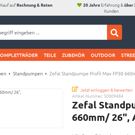
Kauf auf
Erfahrung &
Rechnung & Raten
20 Jahre
über 
Kunden
ei SAM's:
KOMPLETTRÄDER
TEILE
ZUBEHÖR
OUTDOOR
STRE
pen
Standpumpen
Zefal Standpumpe Profil Max FP30 660
Jetzt einloggen & bewerten
Artikel-Nummer:
50009484
Zefal Standp
660mm/ 26", 