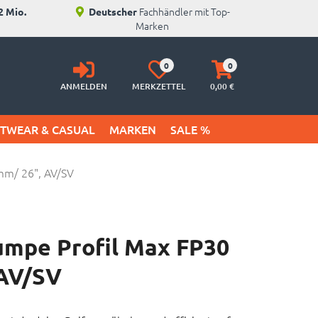
Fachhändler mit Top-
2 Mio.
Deutscher
Marken
Anmelden
Merkzettel
Warenkorb
0
0
aufklappen
aufklappen
ANMELDEN
MERKZETTEL
0,
00
€
ETWEAR & CASUAL
MARKEN
SALE %
mm/ 26", AV/SV
umpe Profil Max FP30
AV/SV