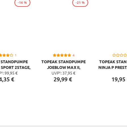
-16 %
-21 %
1
4
 STANDPUMPE
TOPEAK STANDPUMPE
TOPEAK STA
SPORT 2STAGE,
JOEBLOW MAX II,
NINJA P PREST
P¹:
99,
95
€
UVP¹:
37,
95
€
WARZ GELB
SCHWARZ
KOMPATIBEL M
4,
35
€
29,
99
€
19,
95
CAGE
FLASCHENHA
SCHWA