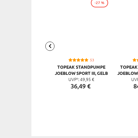
-27 %
53
TOPEAK STANDPUMPE
TOPEAK
JOEBLOW SPORT III, GELB
JOEBLOW 
UVP¹:
49,
95
€
UV
SCH
36,
49
€
8