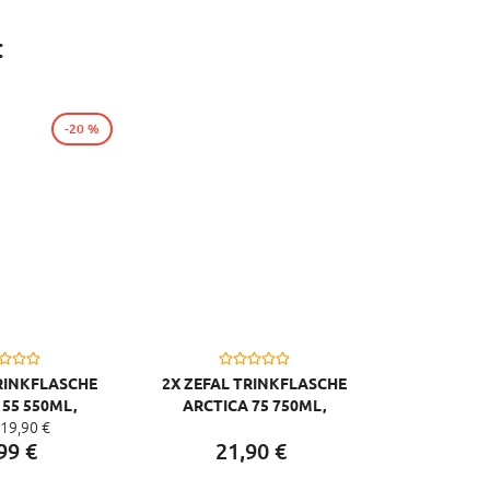
:
-20 %
RINKFLASCHE
2X ZEFAL TRINKFLASCHE
 55 550ML,
ARCTICA 75 750ML,
19,
90
€
/SCHWARZ
SILBER/BLAU
99
€
21,
90
€