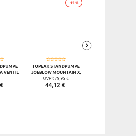
-45 %
-4
NDPUMPE
TOPEAK STANDPUMPE
TOPEAK STANDPUM
A VENTIL
JOEBLOW MOUNTAIN X,
JOEBLOW SPRINT, SI
UVP¹:
79,
95
€
UVP¹:
69,
95
€
IT NINJA
SCHWARZ
€
44,
12
€
35,
99
€
LTERN,
RZ