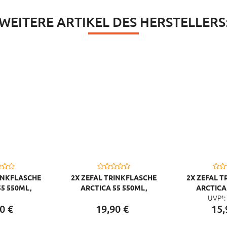
WEITERE ARTIKEL DES HERSTELLERS
RINKFLASCHE
2X ZEFAL TRINKFLASCHE
2X ZEFAL T
5 550ML,
ARCTICA 55 550ML,
ARCTICA
UVP¹:
BBEAN GREEN
SILBER/ROT
SILBER
0
€
19,
90
€
15,