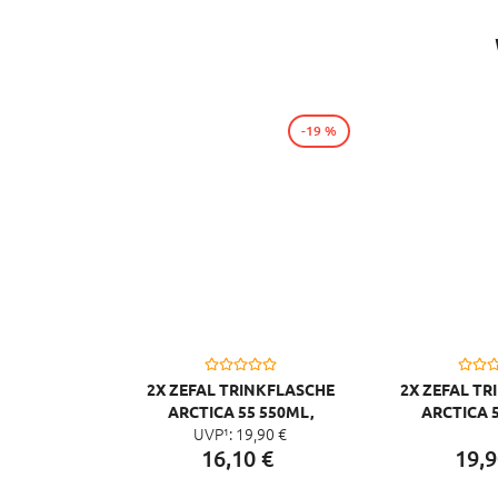
-19 %
2X ZEFAL TRINKFLASCHE
2X ZEFAL T
ARCTICA 55 550ML,
ARCTICA 5
UVP¹:
19,
90
€
SILBER/BLAU
SILBER/CARI
16,
10
€
19,
9