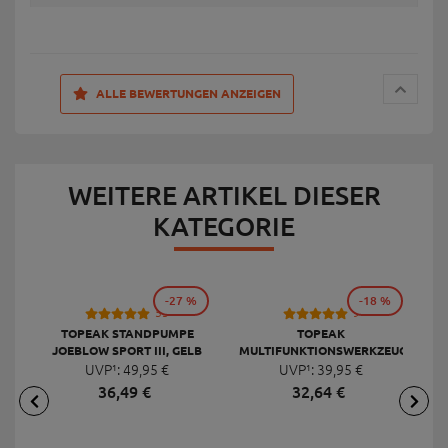
ALLE BEWERTUNGEN ANZEIGEN
WEITERE ARTIKEL DIESER
KATEGORIE
-27 %
-18 %
53
9
TOPEAK STANDPUMPE
TOPEAK
JOEBLOW SPORT III, GELB
MULTIFUNKTIONSWERKZEUG
F
UVP¹:
49,
95
€
UVP¹:
MINI 20 PRO
39,
95
€
36,
49
€
32,
64
€