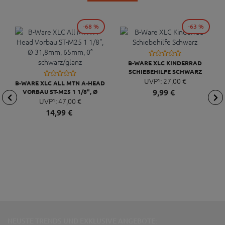
-68 %
-63 %
B-WARE XLC KINDERRAD
SCHIEBEHILFE SCHWARZ
UVP¹:
27,
00
€
B-WARE XLC ALL MTN A-HEAD
9,
99
€
VORBAU ST-M25 1 1/8", Ø
31,8MM, 65MM, 0°
UVP¹:
47,
00
€
SCHWARZ/GLANZ
14,
99
€
NEUSTE TRENDS UND EXKLUSIVE ANGEBOTE: