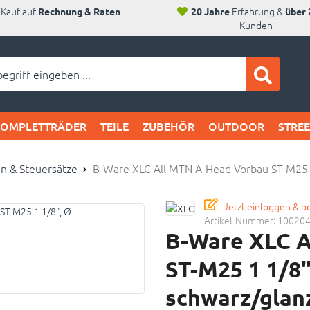
Kauf auf
Erfahrung &
Rechnung & Raten
20 Jahre
über 
Kunden
ei SAM's:
KOMPLETTRÄDER
TEILE
ZUBEHÖR
OUTDOOR
STRE
n & Steuersätze
B-Ware XLC All MTN A-Head Vorbau ST-M25
Jetzt einloggen & 
Artikel-Nummer:
10020
B-Ware XLC A
ST-M25 1 1/8
schwarz/glan