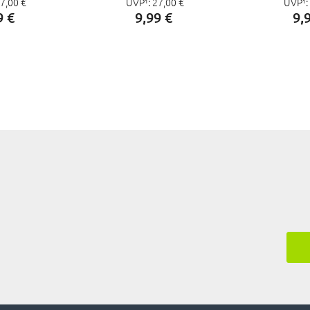
7,
00
€
UVP¹:
27,
00
€
UVP¹:
9
€
9,
99
€
9,