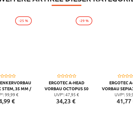
-25 %
-29 %
LENKERVORBAU
ERGOTEC A-HEAD
ERGOTEC A
 STEM, 35 MM /
VORBAU OCTOPUS 50
VORBAU SEPIA
P¹:
99,
99
€
UVP¹:
47,
95
€
UVP¹:
59,
45 MM
ALU, SILBER, 1 1/8",Ø
31,8
4,
99
€
34,
23
€
41,
77
31,8MM,90MM
ALU,SW/SANDG
Ø31,8MM