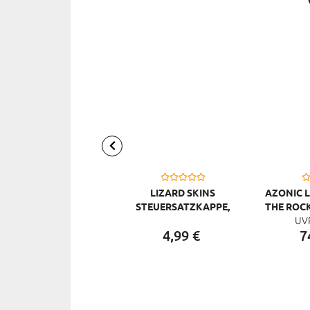
LIZARD SKINS
AZONIC 
STEUERSATZKAPPE,
THE ROCK
UV
SCHWARZ
4,
99
€
7