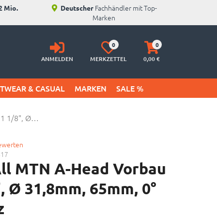
Fachhändler mit Top-
2 Mio.
Deutscher
Marken
Anmelden
Merkzettel
Warenkorb
0
0
aufklappen
aufklappen
ANMELDEN
MERKZETTEL
0,
00
€
ETWEAR & CASUAL
MARKEN
SALE %
 1 1/8", Ø…
bewerten
417
ll MTN A-Head Vorbau
", Ø 31,8mm, 65mm, 0°
z