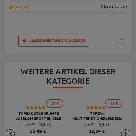
0 Bewertungen
ALLE BEWERTUNGEN ANZEIGEN
WEITERE ARTIKEL DIESER
KATEGORIE
-27 %
-18 %
53
9
TOPEAK STANDPUMPE
TOPEAK
JOEBLOW SPORT III, GELB
MULTIFUNKTIONSWERKZEUG
F
UVP¹:
49,
95
€
UVP¹:
MINI 20 PRO
39,
95
€
36,
49
€
32,
64
€