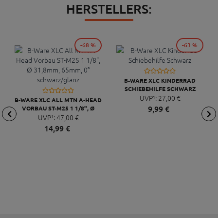
HERSTELLERS:
-68 %
-63 %
B-WARE XLC KINDERRAD
SCHIEBEHILFE SCHWARZ
UVP¹:
27,
00
€
B-WARE XLC ALL MTN A-HEAD
9,
99
€
VORBAU ST-M25 1 1/8", Ø
31,8MM, 65MM, 0°
UVP¹:
47,
00
€
SCHWARZ/GLANZ
14,
99
€