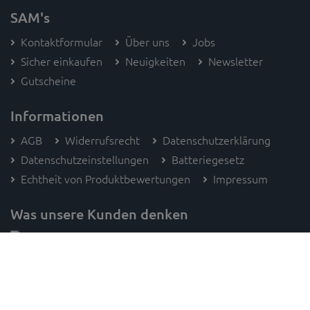
SAM's
Kontaktformular
Über uns
Jobs
Sicher einkaufen
Neuigkeiten
Newsletter
Gutscheine
Informationen
AGB
Widerrufsrecht
Datenschutzerklärung
Datenschutzeinstellungen
Batteriegesetz
Echtheit von Produktbewertungen
Impressum
Was unsere Kunden denken