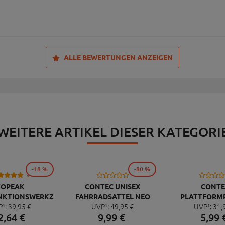
ALLE BEWERTUNGEN ANZEIGEN
WEITERE ARTIKEL DIESER KATEGORI
-18 %
-80 %
9
TOPEAK
CONTEC UNISEX
CONTE
NKTIONSWERKZEUG
FAHRRADSATTEL NEO
PLATTFORM
P¹:
39,
95
€
UVP¹:
49,
95
€
UVP¹:
31,
NI 20 PRO
PACE ZX CUT
QUICK NEO 
2,
64
€
9,
99
€
5,
99