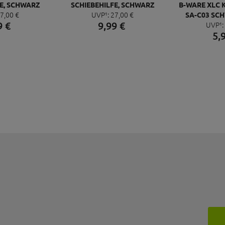
E, SCHWARZ
SCHIEBEHILFE, SCHWARZ
B-WARE XLC 
7,
00
€
UVP¹:
27,
00
€
SA-C03 SC
9
€
9,
99
€
UVP¹:
UNISEX 205
5,
25