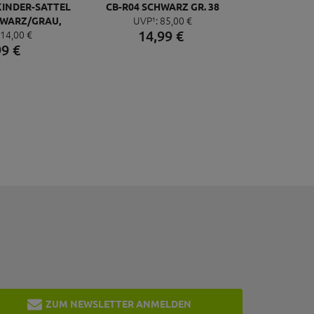
KINDER-SATTEL
CB-R04 SCHWARZ GR. 38
UVP¹:
85,
00
€
HWARZ/GRAU,
14,
99
€
14,
00
€
X135MM, 303G
99
€
,4MM
ZUM NEWSLETTER ANMELDEN