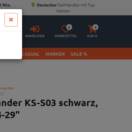
Fachhändler mit Top-
2 Mio.
Deutscher
Marken
Anmelden
Merkzettel
Warenkorb
0
0
aufklappen
aufklappen
ANMELDEN
MERKZETTEL
0,
00
€
ETWEAR & CASUAL
MARKEN
SALE %
bewerten
067
änder KS-S03 schwarz,
4-29"