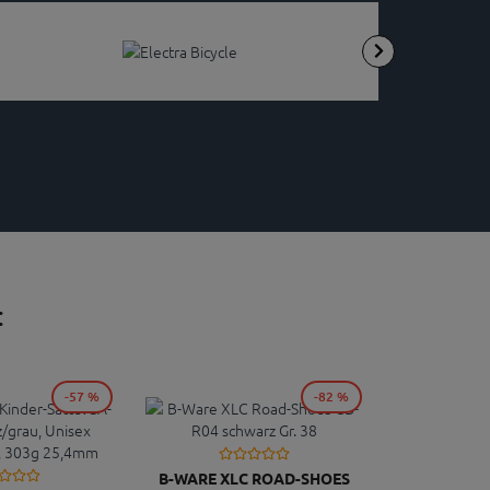
:
-57 %
-82 %
B-WARE XLC ROAD-SHOES