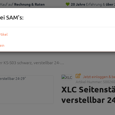
Kauf auf
Erfahrung &
Rechnung & Raten
20 Jahre
über 
Kunden
ei SAM's:
KOMPLETTRÄDER
TEILE
ZUBEHÖR
OUTDOOR
STRE
r KS-S03 schwarz, verstellbar 24-…
Jetzt einloggen & 
Artikel-Nummer:
50026
XLC Seitenst
verstellbar 2