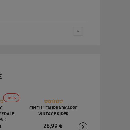
E
-81 %
C
CINELLI FAHRRADKAPPE
TOPEAK
PEDALE
VINTAGE RIDER
RÜCKSCHLAGVENT
95
€
DELUXE
JOEBLOW ACE, SCHW
€
26,
99
€
2,
95
€