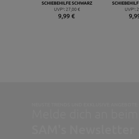
SCHIEBEHILFE SCHWARZ
SCHIEBEHILF
UVP¹:
27,
00
€
UVP¹:
2
9,
99
€
9,
9
NEUSTE TRENDS UND EXKLUSIVE ANGEBOTE:
Melde dich an beim
SAM's Newsletter