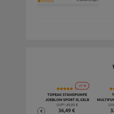
-27 %
53
TOPEAK STANDPUMPE
JOEBLOW SPORT III, GELB
MULTIFU
UVP¹:
49,
95
€
UV
MI
36,
49
€
3