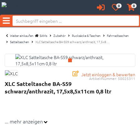
0
0
Anmelden
Merkzettel
Waren
aufklappen
aufkl
Menü
Weiter einkaufen
SAMs
Zubehör
Rucksäcke & Taschen
Fahrradtaschen
Satteltaschen
XLC Satteltasche BA-S59 schwarz/anthrazit, 17,5x8…
Jetzt einloggen & bewerten
Artikel-Nummer:
50025311
XLC Satteltasche BA-S59
schwarz/anthrazit, 17,5x8,5x11cm 0,8 ltr
... mehr anzeigen