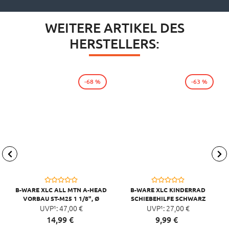
WEITERE ARTIKEL DES
HERSTELLERS:
-68 %
-63 %
B-WARE XLC ALL MTN A-HEAD
B-WARE XLC KINDERRAD
VORBAU ST-M25 1 1/8", Ø
SCHIEBEHILFE SCHWARZ
31,8MM, 65MM, 0°
UVP¹:
47,
00
€
UVP¹:
27,
00
€
SCHWARZ/GLANZ
14,
99
€
9,
99
€