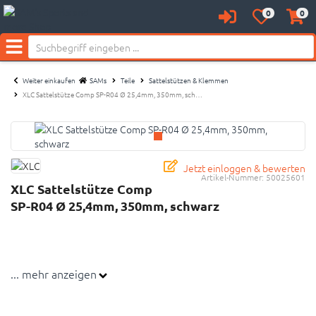
0
0
Anmelden
Merkzettel
Waren
aufklappen
aufkl
Menü
Weiter einkaufen
SAMs
Teile
Sattelstützen & Klemmen
XLC Sattelstütze Comp SP-R04 Ø 25,4mm, 350mm, sch…
Jetzt einloggen & bewerten
Artikel-Nummer:
50025601
XLC Sattelstütze Comp
SP-R04 Ø 25,4mm, 350mm, schwarz
... mehr anzeigen