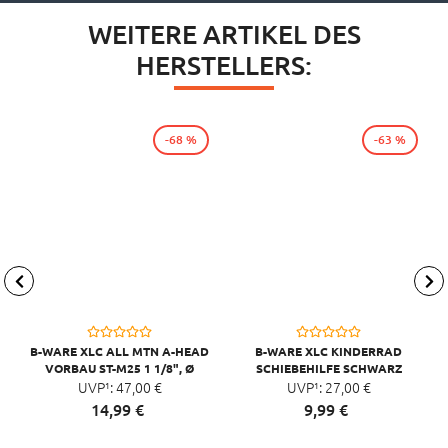
WEITERE ARTIKEL DES
HERSTELLERS:
-68 %
-63 %
B-WARE XLC ALL MTN A-HEAD
B-WARE XLC KINDERRAD
VORBAU ST-M25 1 1/8", Ø
SCHIEBEHILFE SCHWARZ
31,8MM, 65MM, 0°
UVP¹:
47,
00
€
UVP¹:
27,
00
€
SCHWARZ/GLANZ
14,
99
€
9,
99
€