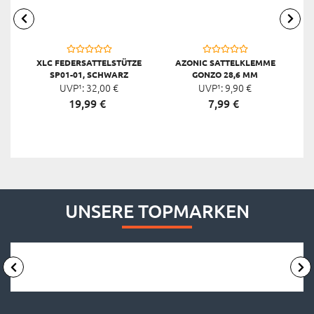
XLC FEDERSATTELSTÜTZE
AZONIC SATTELKLEMME
X
SP01-01, SCHWARZ
GONZO 28,6 MM
UVP¹:
32,
00
€
UVP¹:
9,
90
€
19,
99
€
7,
99
€
UNSERE TOPMARKEN