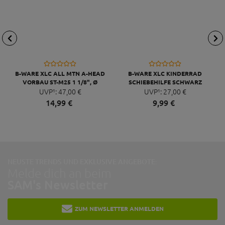
B-WARE XLC ALL MTN A-HEAD
B-WARE XLC KINDERRAD
VORBAU ST-M25 1 1/8", Ø
SCHIEBEHILFE SCHWARZ
31,8MM, 65MM, 0°
UVP¹:
47,
00
€
UVP¹:
27,
00
€
SCHWARZ/GLANZ
14,
99
€
9,
99
€
NEUSTE TRENDS UND EXKLUSIVE ANGEBOTE:
Melde dich an beim
SAM's Newsletter
ZUM NEWSLETTER ANMELDEN