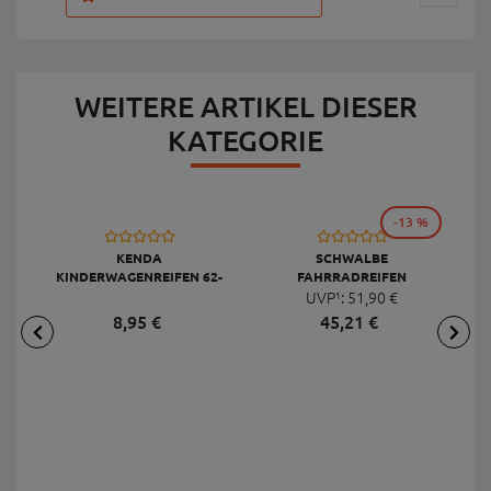
WEITERE ARTIKEL DIESER
KATEGORIE
-13 %
KENDA
SCHWALBE
KINDERWAGENREIFEN 62-
FAHRRADREIFEN
203 12", SCHWARZ
MARATHON E-PLUS SMART
UVP¹:
51,
90
€
M
DUALGUARD E-50, 28 X 1,50
8,
95
€
45,
21
€