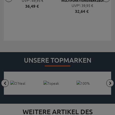
UVP¹:
49,
95
€
MULTIFUNKTIONSWERKZEUG
F
UVP¹:
MINI 20 PRO
39,
95
€
36,
49
€
32,
64
€
UNSERE TOPMARKEN
WEITERE ARTIKEL DES