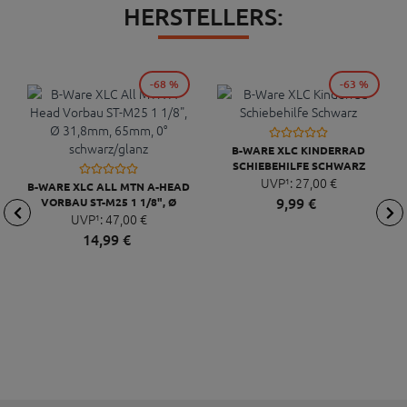
HERSTELLERS:
-68 %
-63 %
B-WARE XLC KINDERRAD
SCHIEBEHILFE SCHWARZ
UVP¹:
27,
00
€
B-WARE XLC ALL MTN A-HEAD
9,
99
€
VORBAU ST-M25 1 1/8", Ø
31,8MM, 65MM, 0°
UVP¹:
47,
00
€
SCHWARZ/GLANZ
14,
99
€