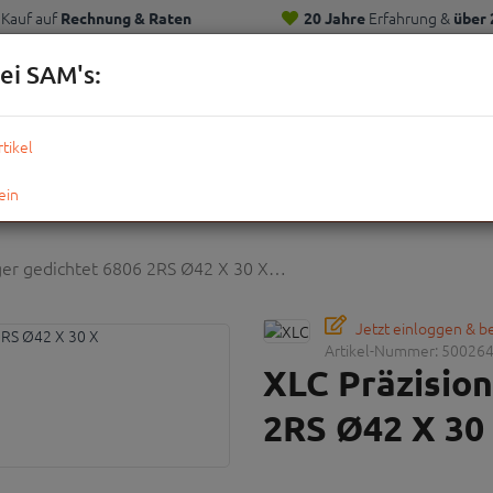
Kauf auf
Erfahrung &
Rechnung & Raten
20 Jahre
über 
Kunden
ei SAM's:
KOMPLETTRÄDER
TEILE
ZUBEHÖR
OUTDOOR
STRE
ger gedichtet 6806 2RS Ø42 X 30 X…
Jetzt einloggen & 
Artikel-Nummer:
50026
XLC Präzision
2RS Ø42 X 30