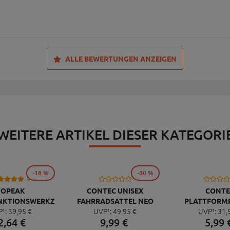
ALLE BEWERTUNGEN ANZEIGEN
WEITERE ARTIKEL DIESER KATEGORI
-18 %
-80 %
9
TOPEAK
CONTEC UNISEX
CONTE
NKTIONSWERKZEUG
FAHRRADSATTEL NEO
PLATTFORM
P¹:
39,
95
€
UVP¹:
49,
95
€
UVP¹:
31,
NI 20 PRO
PACE ZX CUT
QUICK NEO 
2,
64
€
9,
99
€
5,
99