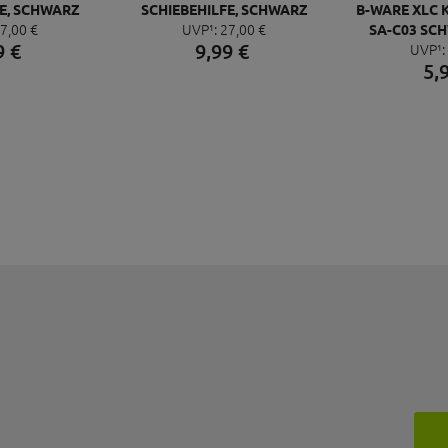
E, SCHWARZ
SCHIEBEHILFE, SCHWARZ
B-WARE XLC 
7,
00
€
UVP¹:
27,
00
€
SA-C03 SC
9
€
9,
99
€
UVP¹:
UNISEX 205
5,
25