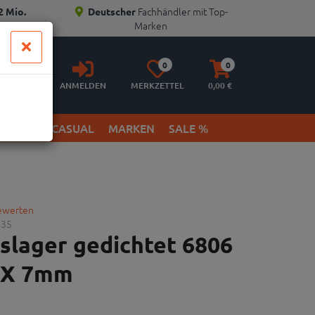
Fachhändler mit Top-
2 Mio.
Deutscher
Marken
Anmelden
Merkzettel
Warenkorb
0
0
aufklappen
aufklappen
ANMELDEN
MERKZETTEL
0,
00
€
ETWEAR & CASUAL
MARKEN
SALE %
bewerten
435
slager gedichtet 6806
 X 7mm