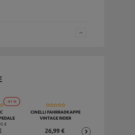
E
-81 %
C
CINELLI FAHRRADKAPPE
TOPEAK
PEDALE
VINTAGE RIDER
RÜCKSCHLAGVENT
95
€
DELUXE
JOEBLOW ACE, SCHW
€
26,
99
€
2,
95
€