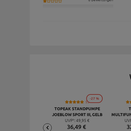
-27 %
53
TOPEAK STANDPUMPE
JOEBLOW SPORT III, GELB
MULTIFU
UVP¹:
49,
95
€
UV
MI
36,
49
€
3