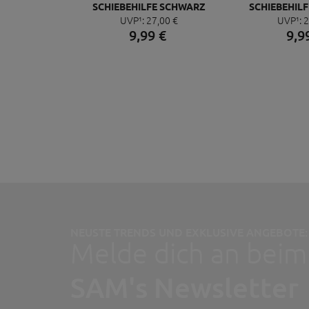
SCHIEBEHILFE SCHWARZ
SCHIEBEHILF
UVP¹:
27,
00
€
UVP¹:
2
9,
99
€
9,
9
NEUSTE TRENDS UND EXKLUSIVE ANGEBOTE:
Melde dich an beim
SAM's Newsletter