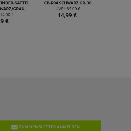
KINDER-SATTEL
CB-R04 SCHWARZ GR. 38
UVP¹:
85,
00
€
HWARZ/GRAU,
14,
99
€
14,
00
€
X135MM, 303G
99
€
,4MM
ZUM NEWSLETTER ANMELDEN