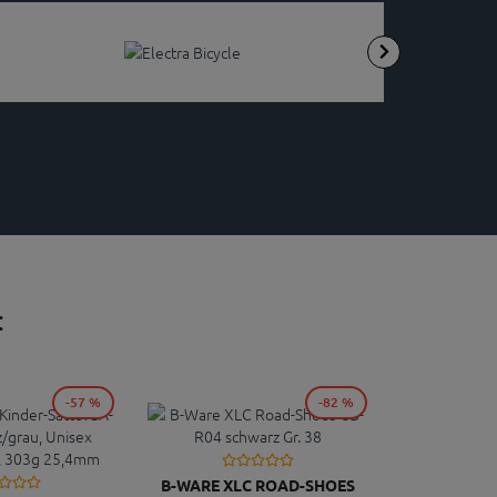
:
-57 %
-82 %
B-WARE XLC ROAD-SHOES