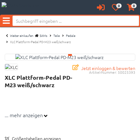
0
0
Anmelden
Merkzettel
Waren
aufklappen
aufkl
Menü
Weiter einkaufen
SAMs
Teile
Pedale
XLC Plattform-Pedal PD-M23 weiß/schwarz
Jetzt einloggen & bewerten
Artikel-Nummer:
50025393
XLC Plattform-Pedal PD-
M23 weiß/schwarz
... mehr anzeigen
Größentabellen anzeigen