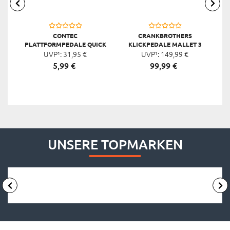
CONTEC
CRANKBROTHERS
PLATTFORMPEDALE QUICK
KLICKPEDALE MALLET 3
UVP¹:
NEO DELUXE
31,
95
€
UVP¹:
149,
99
€
5,
99
€
99,
99
€
UNSERE TOPMARKEN