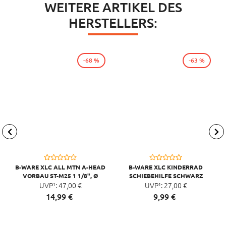
WEITERE ARTIKEL DES
HERSTELLERS:
-68 %
-63 %
B-WARE XLC ALL MTN A-HEAD
B-WARE XLC KINDERRAD
VORBAU ST-M25 1 1/8", Ø
SCHIEBEHILFE SCHWARZ
31,8MM, 65MM, 0°
UVP¹:
47,
00
€
UVP¹:
27,
00
€
SCHWARZ/GLANZ
14,
99
€
9,
99
€