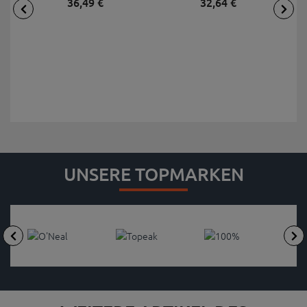
36,
49
€
32,
64
€
UNSERE TOPMARKEN