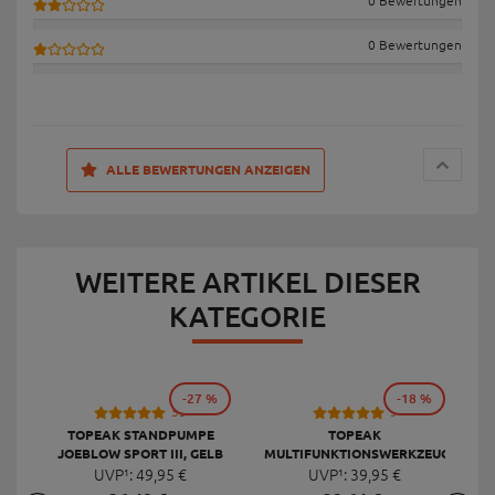
0 Bewertungen
0 Bewertungen
ALLE BEWERTUNGEN ANZEIGEN
WEITERE ARTIKEL DIESER
KATEGORIE
-27 %
-18 %
53
9
TOPEAK STANDPUMPE
TOPEAK
JOEBLOW SPORT III, GELB
MULTIFUNKTIONSWERKZEUG
F
UVP¹:
49,
95
€
UVP¹:
MINI 20 PRO
39,
95
€