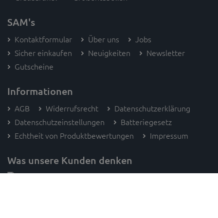
SAM's
Kontaktformular
Über uns
Jobs
Sicher einkaufen
Neuigkeiten
Newsletter
Gutscheine
Informationen
AGB
Widerrufsrecht
Datenschutzerklärung
Datenschutzeinstellungen
Batteriegesetz
Echtheit von Produktbewertungen
Impressum
Was unsere Kunden denken