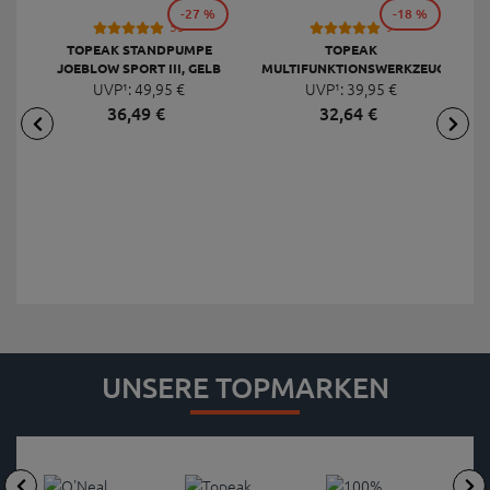
-27 %
-18 %
53
9
TOPEAK STANDPUMPE
TOPEAK
JOEBLOW SPORT III, GELB
MULTIFUNKTIONSWERKZEUG
F
UVP¹:
49,
95
€
UVP¹:
MINI 20 PRO
39,
95
€
36,
49
€
32,
64
€
UNSERE TOPMARKEN