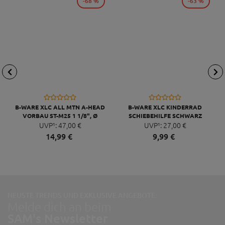
-68 %
-63 %
B-WARE XLC ALL MTN A-HEAD
B-WARE XLC KINDERRAD
VORBAU ST-M25 1 1/8", Ø
SCHIEBEHILFE SCHWARZ
31,8MM, 65MM, 0°
UVP¹:
47,
00
€
UVP¹:
27,
00
€
SCHWARZ/GLANZ
14,
99
€
9,
99
€
NEUSTE TRENDS UND EXKLUSIVE ANGEBOTE:
Melde dich an beim
SAM's Newsletter