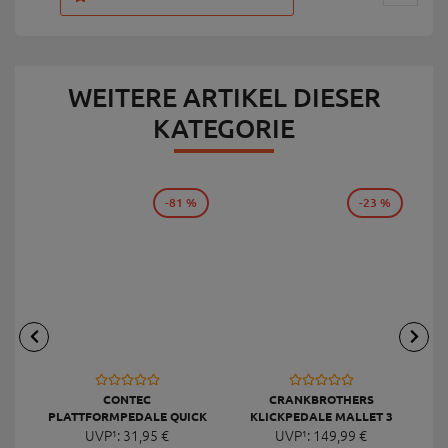
WEITERE ARTIKEL DIESER
KATEGORIE
-81 %
-23 %
CONTEC
CRANKBROTHERS
PLATTFORMPEDALE QUICK
KLICKPEDALE MALLET 3
UVP¹:
NEO DELUXE
31,
95
€
UVP¹:
149,
99
€