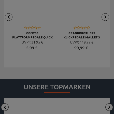
CONTEC
CRANKBROTHERS
PLATTFORMPEDALE QUICK
KLICKPEDALE MALLET 3
UVP¹:
NEO DELUXE
31,
95
€
UVP¹:
149,
99
€
5,
99
€
99,
99
€
UNSERE TOPMARKEN