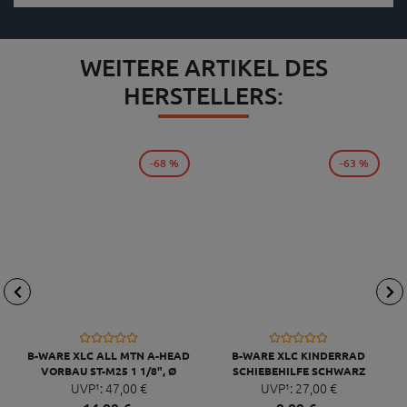
WEITERE ARTIKEL DES
HERSTELLERS:
-68 %
-63 %
B-WARE XLC ALL MTN A-HEAD
B-WARE XLC KINDERRAD
VORBAU ST-M25 1 1/8", Ø
SCHIEBEHILFE SCHWARZ
31,8MM, 65MM, 0°
UVP¹:
47,
00
€
UVP¹:
27,
00
€
SCHWARZ/GLANZ