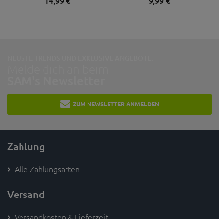
14,
99
€
9,
99
€
NEUSTE TRENDS UND EXKLUSIVE ANGEBOTE:
Melde dich an beim
SAM's Newsletter
ZUM NEWSLETTER ANMELDEN
Zahlung
Alle Zahlungsarten
Versand
Versandkosten & Lieferzeit